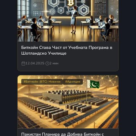
Биткойн Става Част от Учебната Програма в
Шотландско Училище
12.04.2025
·
2 мин
#Биткойн (BTC) Новини
#Адопция
Пакистан Планира да Добива Биткойн с