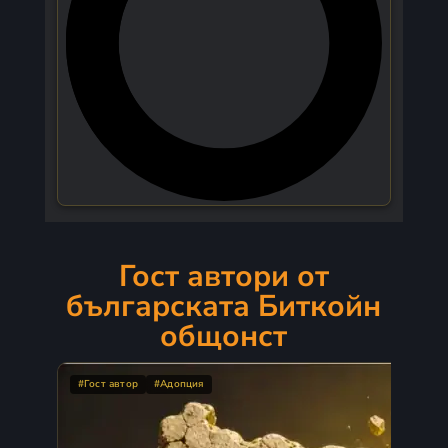
Гост автори от
българската Биткойн
общонст
#Гост автор
#Адопция