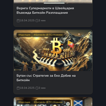
Верига Супермаркети в Швейцария
Въвежда Биткойн Разплащания
18.04.2025
·
3 мин
#Адопция
#Биткойн (BTC) Новини
Бутан със Стратегия за Еко Добив на
Биткойн
18.04.2025
·
3 мин
#Адопция
#Биткойн (BTC) Новини