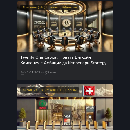
#Биткойн (BTC) Новини
#Адопция
Twenty One Capital: Новата Биткойн
Компания с Амбиции да Изпревари Strategy
24.04.2025
·
3 мин
#Адопция
#Биткойн (BTC) Новини