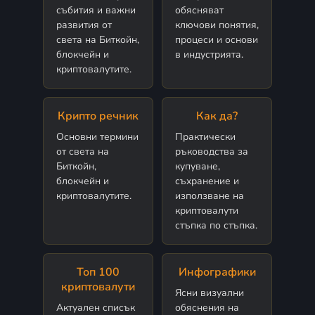
събития и важни
обясняват
развития от
ключови понятия,
света на Биткойн,
процеси и основи
блокчейн и
в индустрията.
криптовалутите.
Крипто речник
Как да?
Основни термини
Практически
от света на
ръководства за
Биткойн,
купуване,
блокчейн и
съхранение и
криптовалутите.
използване на
криптовалути
стъпка по стъпка.
Топ 100
Инфографики
криптовалути
Ясни визуални
Актуален списък
обяснения на