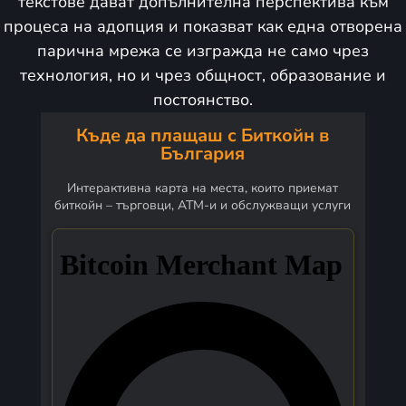
текстове дават допълнителна перспектива към
процеса на адопция и показват как една отворена
парична мрежа се изгражда не само чрез
технология, но и чрез общност, образование и
постоянство.
Къде да плащаш с Биткойн в
България
Интерактивна карта на места, които приемат
биткойн – търговци, ATM-и и обслужващи услуги