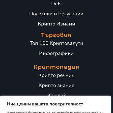
DeFi
Политики и Регулации
Крипто Измами
Търговия
Топ 100 Криптовалути
Инфографики
Криптопедия
Крипто речник
Крипто знание
Как да?
Ние ценим вашата поверителност
Адопция
Използваме бисквитки, за да подобрим изживяването ви