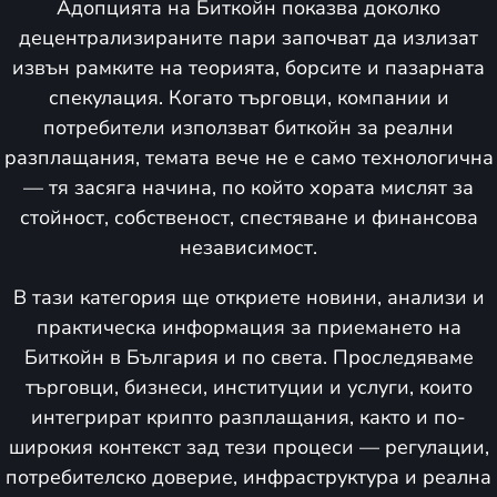
Адопцията на Биткойн показва доколко
децентрализираните пари започват да излизат
извън рамките на теорията, борсите и пазарната
спекулация. Когато търговци, компании и
потребители използват биткойн за реални
разплащания, темата вече не е само технологична
— тя засяга начина, по който хората мислят за
стойност, собственост, спестяване и финансова
независимост.
В тази категория ще откриете новини, анализи и
практическа информация за приемането на
Биткойн в България и по света. Проследяваме
търговци, бизнеси, институции и услуги, които
интегрират крипто разплащания, както и по-
широкия контекст зад тези процеси — регулации,
потребителско доверие, инфраструктура и реална