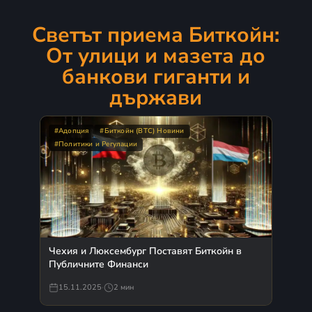
Светът приема Биткойн:
От улици и мазета до
банкови гиганти и
държави
#Адопция
#Биткойн (BTC) Новини
#Политики и Регулации
Чехия и Люксембург Поставят Биткойн в
Публичните Финанси
15.11.2025
·
2 мин