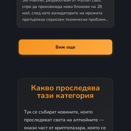
Sui Mainnet, разработван от Mysten Labs,
спря да произвежда нови блокове на 28
май, след като валидаторите на мрежата
претърпяха сериозен технически проблем.
Екипът на Sui официално потвърди,…
Виж още
Какво проследява
тази категория
Тук се събират новините, които
проследяват света на алткойните —
онази част от криптопазара, която се