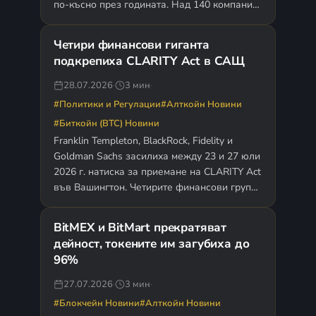
по-късно през годината. Над 140 компании
са заявили…
Четири финансови гиганта
подкрепиха CLARITY Act в САЩ
28.07.2026
·
3 мин
·
#Политики и Регулации
#Алткойн Новини
#Биткойн (BTC) Новини
Franklin Templeton, BlackRock, Fidelity и
Goldman Sachs засилиха между 23 и 27 юли
2026 г. натиска за приемане на CLARITY Act
във Вашингтон. Четирите финансови групи,
представящи управлението…
BitMEX и BitMart прекратяват
дейност, токените им загубиха до
96%
27.07.2026
·
3 мин
·
#Блокчейн Новини
#Алткойн Новини