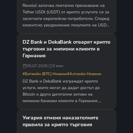
Revolut започва поетапно премахване на
Tether USDt (USDT) от крипто услугите си за
засегнати европейски потребители. Според
клиентско уведомление покупките на USDT
спират от 6 юли 2026 г.,…
DZ Bank и DekaBank отварят крипто
търговия за милиони клиенти в
Германия
05.07.2026
·
3 мин
·
#Биткойн (BTC) Новини
#Алткойн Новини
DZ Bank и DekaBank изграждат крипто
услуги, които могат да дадат достъп до
Bitcoin и други дигитални активи на
милиони банкови клиенти в Германия.
Процесът засяга две от…
Унгария отменя наказателните
правила за крипто търговия