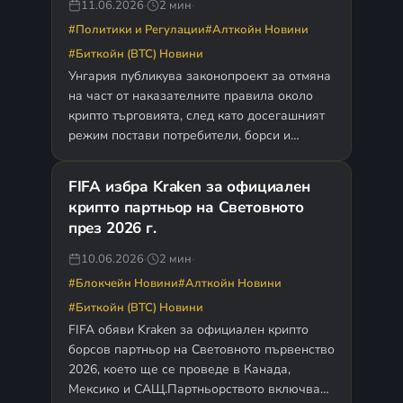
11.06.2026
·
2 мин
·
#Политики и Регулации
#Алткойн Новини
#Биткойн (BTC) Новини
Унгария публикува законопроект за отмяна
на част от наказателните правила около
крипто търговията, след като досегашният
режим постави потребители, борси и
доставчици на услуги в зона на правна…
FIFA избра Kraken за официален
крипто партньор на Световното
през 2026 г.
10.06.2026
·
2 мин
·
#Блокчейн Новини
#Алткойн Новини
#Биткойн (BTC) Новини
FIFA обяви Kraken за официален крипто
борсов партньор на Световното първенство
2026, което ще се проведе в Канада,
Мексико и САЩ.Партньорството включва