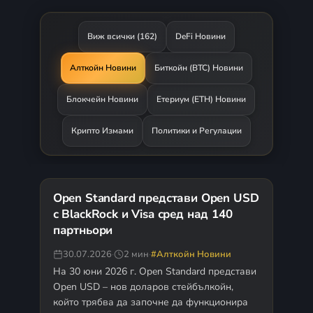
Виж всички (162)
DeFi Новини
Алткойн Новини
Биткойн (BTC) Новини
Блокчейн Новини
Етериум (ETH) Новини
Крипто Измами
Политики и Регулации
Open Standard представи Open USD
с BlackRock и Visa сред над 140
партньори
30.07.2026
·
2 мин
·
#Алткойн Новини
На 30 юни 2026 г. Open Standard представи
Open USD – нов доларов стейбълкойн,
който трябва да започне да функционира