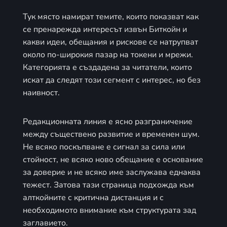
Тук място намират темите, които показват как
се пренарежда интересът извън Биткойн и
какви идеи, обещания и рискове се натрупват
около по-широкия пазар на токени и мрежи.
Категорията е създадена за читатели, които
искат да следят този сегмент с интерес, но без
наивност.
Редакционната линия е ясно разграничение
между съществено развитие и временен шум.
Не всяко поскъпване е сигнал за сила или
стойност, не всяко ново обещание е основание
за доверие и не всяко име заслужава еднаква
тежест. Затова тази страница подхожда към
алткойните с критична дистанция и с
необходимото внимание към структурата зад
заглавието.