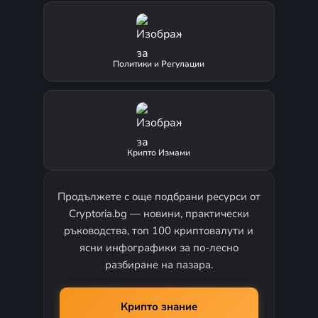
да привлича непропорционално
внимание.
Политики и Регулации
Подобни новини трябва да се четат
внимателно, защото при алткойните
цената често се движи не само от
фундамент, а и от ликвидност,
очаквания, маркетинг и краткотрайни
Крипто Измами
пазарни тенденции.
Алткойн пазарът има значение, защото
Продължете с още подбрани ресурси от
често служи като поле за
Cryptoria.bg — новини, практически
експериментиране, където се тестват
ръководства, топ 100 криптовалути и
нови модели за координация,
ясни инфографики за по-лесно
разбиране на пазара.
финансиране и дигитална собственост.
В него рядко се появяват полезни
инфраструктурни идеи, нови
Крипто знание