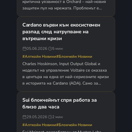
критична уязвимост в Orchard – най-новия
защитен пул на мрежата. Проблемът е
открит на 29 май…
Cardano върви към екосистемен
разпад след натрупване на
вътрешни кризи
05.06.2026
·
5 мин
·
#Алткойн Новини
#Блокчейн Новини
Charles Hoskinson, Input Output Global и
моделът на управление Voltaire се оказаха
в центъра на една от най-сериозните кризи
в историята на Cardano (ADA). Само за
няколко седмици…
Sui блокчейнът спря работа за
близо два часа
29.05.2026
·
2 мин
·
#Алткойн Новини
#Блокчейн Новини