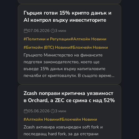
фенски инициативи, продуктови
преживявания и кампании…
Гърция готви 15% крипто данък и
AI контрол върху инвеститорите
07.06.2026
·
3 мин
·
#Политики и Регулации
#Алткойн Новини
#Биткойн (BTC) Новини
#Блокчейн Новини
Гръцкото Министерство на финансите
подготвя законодателство, което ще
въведе 15% данък върху капиталовите
печалби от криптовалути. В същото време
Независимата агенция за публични
приходи (AADE) разширява използването
Zcash поправи критична уязвимост
на…
в Orchard, а ZEC се срина с над 52%
05.06.2026
·
3 мин
·
#Алткойн Новини
#Блокчейн Новини
Zcash активира извънреден soft fork и
последващ hard fork, за да отстрани