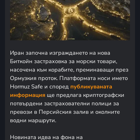
Иран започна изграждането на нова
Биткойн застраховка за морски товари,
насочена към корабите, преминаващи през
Ормузкия проток. Платформата носи името
Hormuz Safe и според
публикуваната
информация
ще предлага криптографски
потвърдени застрахователни полици за
превози в Персийския залив и околните
водни маршрути.
Новината идва на фона на