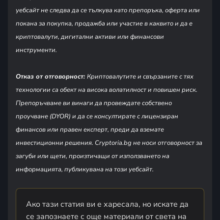
уебсайт не следва да се тълкува като препоръка, оферта или
покана за покупка, продажба или участие в каквито и да е
криптовалути, дигитални активи или финансови
инструменти.
Отказ от отговорност:
Криптовалутите и свързаните с тях
технологии са обект на висока волатилност и повишен риск.
Препоръчваме ви винаги да провеждате собствено
проучване (DYOR) и да се консултирате с лицензиран
финансов или правен експерт, преди да вземате
инвестиционни решения. Cryptoria.bg не носи отговорност за
загуби или щети, произтичащи от използването на
информацията, публикувана на този уебсайт.
Ако тази статия ви е харесала, но искате да
се запознаете с още материали от света на