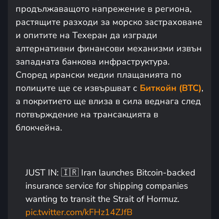
продължаващото напрежение в региона,
растящите разходи за морско застраховане
и опитите на Техеран да изгради
алтернативни финансови механизми извън
западната банкова инфраструктура.
Според ирански медии плащанията по
полиците ще се извършват с
Биткойн (BTC)
,
а покритието ще влиза в сила веднага след
потвърждение на трансакцията в
блокчейна.
JUST IN: 🇮🇷 Iran launches Bitcoin-backed
insurance service for shipping companies
wanting to transit the Strait of Hormuz.
pic.twitter.com/kFHz14ZJfB