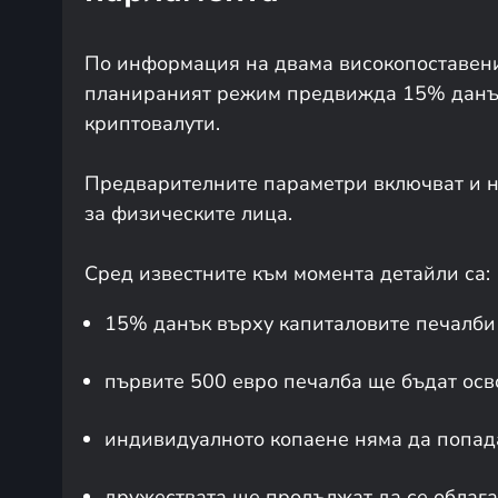
По информация на двама високопоставени
планираният режим предвижда 15% данък
криптовалути.
Предварителните параметри включват и н
за физическите лица.
Сред известните към момента детайли са:
15% данък върху капиталовите печалби 
първите 500 евро печалба ще бъдат осв
индивидуалното копаене няма да попад
дружествата ще продължат да се облага