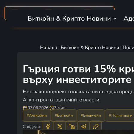
MARKET CAP
BTC DOMINANCE
24H VOLUME
₿
$2.28T
56.6%
$50.2B
Биткойн & Крипто Новини
Ад
Начало
|
Биткойн & Крипто Новини
|
Поли
Гърция готви 15% кр
върху инвеститорите
Нов законопроект в южната ни съседка предв
AI контрол от данъчните власти.
07.06.2026
·
3 мин
#Алткойни
#Биткойн
#Блокчейн
#Политика и
Сподели: