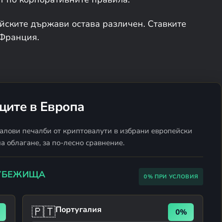
йските държави остава различен. Ставките
 Франция.
ците в Европа
алови печалби от криптовалути в избрани европейски
а облагане, за по-лесно сравнение.
 УБЕЖИЩА
0% ПРИ УСЛОВИЯ
🇵🇹
Португалия
0%