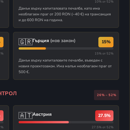
2%
10% от 52%
Данък върху капиталовата печалба, като има
необлагаем праг от 200 RON (~40 €) на трансакция
и до 600 RON на година.
🇬🇷
Гърция
(нов закон)
%
15%
2%
15% от 52%
Данък върху капиталовите печалби, въведен с
новия проектозакон. Има малък необлагаем праг от
500 €.
НТРОЛ
26% – 52%
🇦🇹
Австрия
%
27.5%
2%
27.5% от 52%