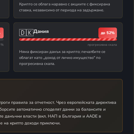
Крипто се облага наравно с акциите с фиксирана
ставка, независимо от периода на задържане.
🇩🇰
Дания
%
до 52%
2%
прогресивна скала
Няма фиксиран данък за крипто; печалбите се
облагат като „доход от лично имущество" по
прогресивна скала.
троги правила за отчетност. Чрез европейската директива
 борсите автоматично споделят данни за балансите и
те данъчни власти (вкл. НАП в България и AADE в
е на крипто доходи приключи.