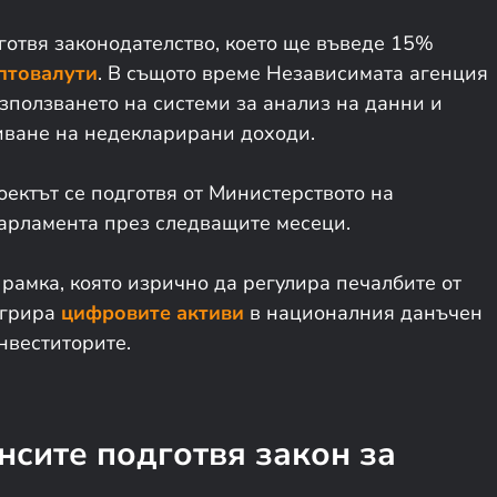
отвя законодателство, което ще въведе 15%
птовалути
. В същото време Независимата агенция
ползването на системи за анализ на данни и
риване на недекларирани доходи.
оектът се подготвя от Министерството на
парламента през следващите месеци.
рамка, която изрично да регулира печалбите от
егрира
цифровите активи
в националния данъчен
нвеститорите.
нсите подготвя закон за