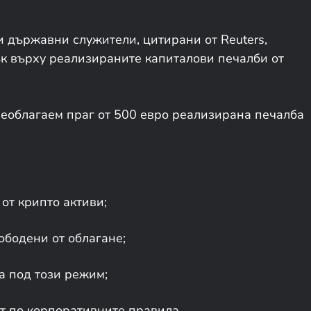
 държавни служители, цитирани от Reuters,
 върху реализираните капиталови печалби от
еоблагаем праг от 500 евро реализирана печалба
от крипто активи;
ободени от облагане;
а под този режим;
т по корпоративните правила.