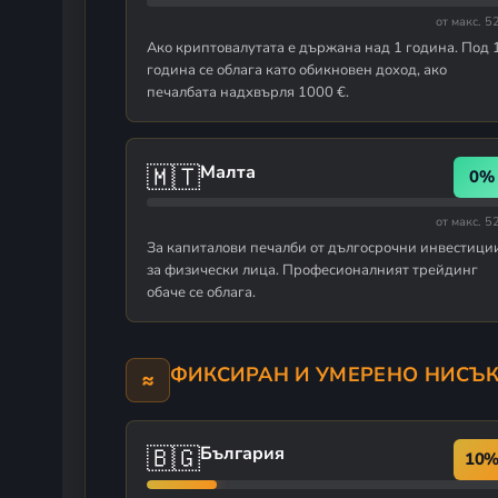
от макс. 
Ако криптовалутата е държана над 1 година. Под 
година се облага като обикновен доход, ако
печалбата надхвърля 1000 €.
🇲🇹
Малта
0%
от макс. 
За капиталови печалби от дългосрочни инвестици
за физически лица. Професионалният трейдинг
обаче се облага.
ФИКСИРАН И УМЕРЕНО НИСЪ
≈
🇧🇬
България
10