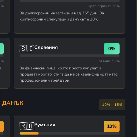
52%
краткосрочно: 28%
1
За дългосрочни инвестиции над 365 дни. За
краткосрочни спекулации данъкът е 28%.
🇸🇮
Словения
0%
52%
от макс. 52%
и
За физически лица, които просто купуват и
продават крипто, стига да не се квалифицират като
професионални трейдъри.
К ДАНЪК
10% – 15%
🇷🇴
Румъния
%
10%