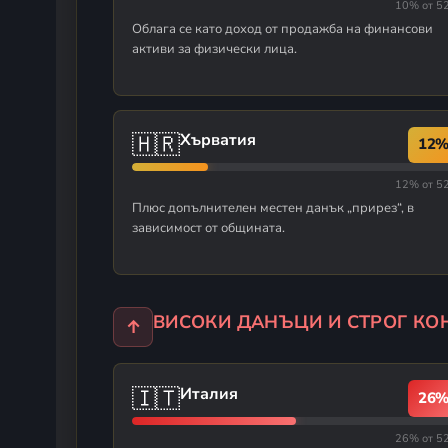
10% от 5
Облага се като доход от продажба на финансови
активи за физически лица.
🇭🇷
Хърватия
12
12% от 5
Плюс допълнителен местен данък „прирез“, в
зависимост от общината.
ВИСОКИ ДАНЪЦИ И СТРОГ КО
↑
🇮🇹
Италия
26
26% от 5