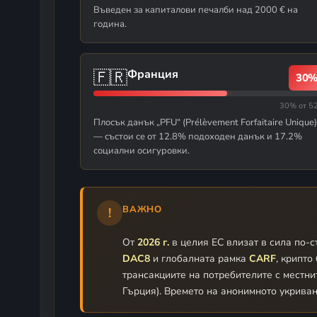
Въведен за капиталови печалби над 2000 € на
година.
🇫🇷
Франция
30
30% от 5
Плосък данък „PFU“ (Prélèvement Forfaitaire Unique)
— състои се от 12.8% подоходен данък и 17.2%
социални осигуровки.
ВАЖНО
!
От
2026 г.
в целия ЕС влизат в сила по-с
DAC8
и глобалната рамка
CARF
, крипто
трансакциите на потребителите с местни
Гърция). Времето на анонимното укриван