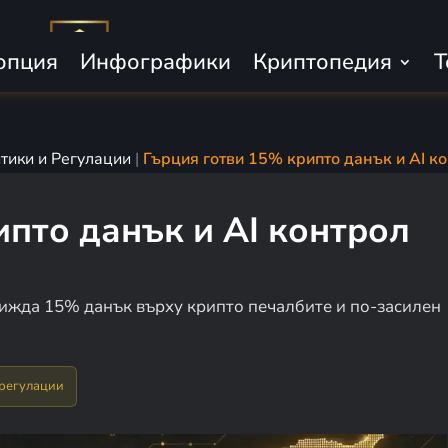
опция
Инфографики
Криптопедия
Т
тики и Регулации
|
Гърция готви 15% крипто данък и AI к
ипто данък и AI контрол
ижда 15% данък върху крипто печалбите и по-засилен
 регулации