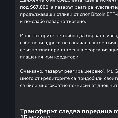
под $67,000
, а пазарът реагира чувствит
продължаващи отливи от спот Bitcoin ETF-
и по-слабо пазарно търсене.
Инвеститорите не трябва да бързат с изв
собствени адреси не означава автоматичн
се използват при вътрешна реорганизация
плащания към кредитори.
Очаквано, пазарът реагира „нервно“. Mt. 
много от кредиторите са придобили своите
са били многократно по-ниски от днешнит
Трансферът следва поредица о
15 месеца