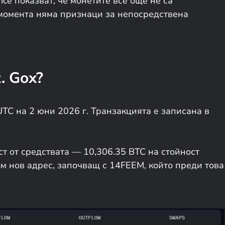
nce показват, че монетите все още не са
м момента няма признаци за непосредствена
. Gox?
UTC на 2 юни 2026 г. Транзакцията е записана в
ст от средствата — 10,306.35 BTC на стойност
м нов адрес, започващ с 14FEEM, който преди това