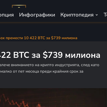
опция
Инфографики
Криптопедия
Т
Gox премести 10 422 BTC за $739 милиона
422 BTC за $739 милиона
влече вниманието на крипто индустрията, след като
-малко от пет месеца преди крайния срок за