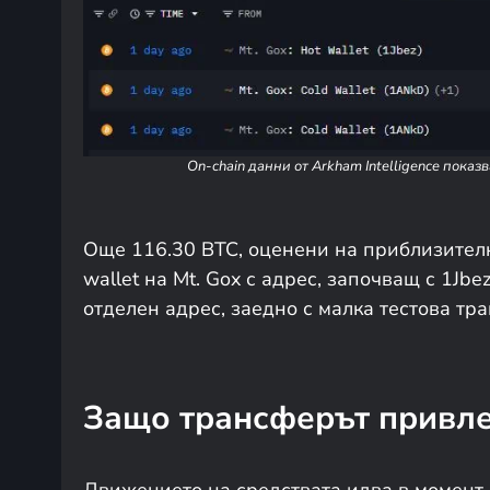
On-chain данни от Arkham Intelligence показ
Още 116.30 BTC, оценени на приблизителн
wallet на Mt. Gox с адрес, започващ с 1Jb
отделен адрес, заедно с малка тестова тран
Защо трансферът привле
Движението на средствата идва в момент, 