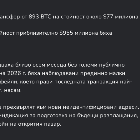
ансфер от 893 BTC на стойност около $77 милиона.
ойност приблизително $955 милиона бяха
дваха близо осем месеца без големи публично
на 2026 г. бяха наблюдавани предимно малки
фейли, което прави последната транзакция най-
. насам.
се прехвърлят към нови неидентифицирани адреси,
о индикация за подготовка на бъдещи разплащания,
ойн на открития пазар.