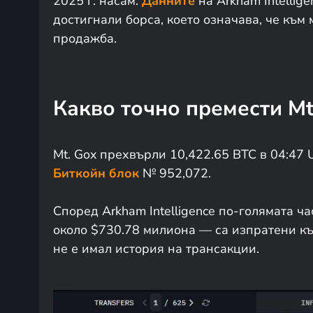
2025 г. насам.
Данните
на Arkham Intellige
достигнали борса, което означава, че къ
продажба.
Какво точно премести Mt
Mt. Gox прехвърли 10,422.65 BTC в 04:47 
Биткойн блок
№ 952,072.
Според Arkham Intelligence по-голямата ча
около $730.78 милиона — са изпратени къ
не е имал история на трансакции.