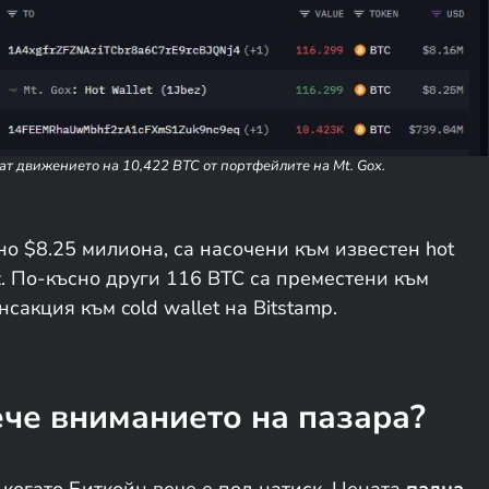
ват движението на 10,422 BTC от портфейлите на Mt. Gox.
о $8.25 милиона, са насочени към известен hot
ez. По-късно други 116 BTC са преместени към
сакция към cold wallet на Bitstamp.
че вниманието на пазара?
когато Биткойн вече е под натиск. Цената
падна