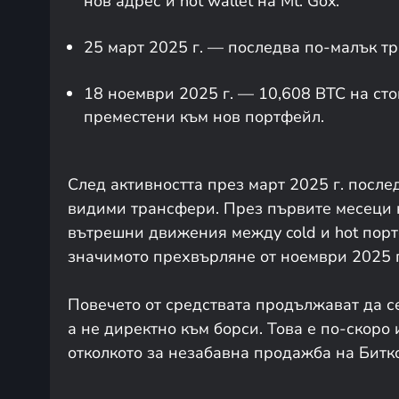
нов адрес и hot wallet на Mt. Gox.
25 март 2025 г. — последва по-малък тр
18 ноември 2025 г. — 10,608 BTC на ст
преместени към нов портфейл.
След активността през март 2025 г. после
видими трансфери. През първите месеци 
вътрешни движения между cold и hot порт
значимото прехвърляне от ноември 2025 г
Повечето от средствата продължават да 
а не директно към борси. Това е по-скор
отколкото за незабавна продажба на Битк