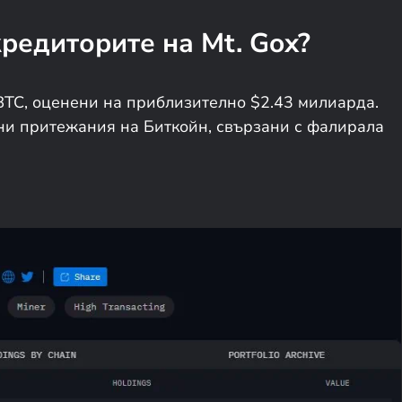
кредиторите на Mt. Gox?
 BTC, оценени на приблизително $2.43 милиарда.
ни притежания на Биткойн, свързани с фалирала