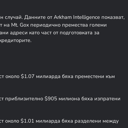
 случай. Данните от Arkham Intelligence показват,
т на Mt. Gox периодично премества големи
ни адреси като част от подготовката за
кредиторите.
ст около $1.07 милиарда бяха преместени към
ост приблизително $905 милиона бяха изпратени
ост около $1.01 милиарда бяха разделени между