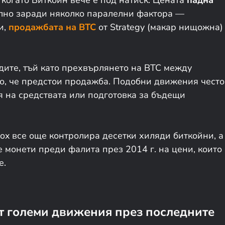
елно заради няколко паралелни фактора —
и,
продажбата на BTC
от Strategy (макар нищожна)
одите, тъй като прехвърлянето на BTC между
о, че предстои продажба. Подобни движения често
 на средствата или подготовка за бъдещи
Gox все още контролира десетки хиляди биткойни, а
 монети преди фалита през 2014 г. на цени, които
е.
т големи движения през последните