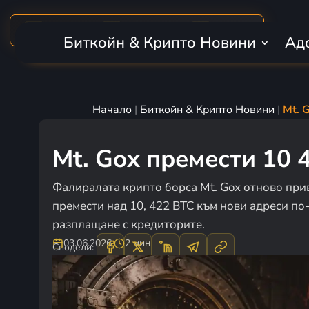
MARKET CAP
BTC DOMINANCE
24H VOLUME
₿
$2.28T
56.6%
$50.2B
Биткойн & Крипто Новини
Ад
Начало
|
Биткойн & Крипто Новини
|
Mt. 
Mt. Gox премести 10 
Фалиралата крипто борса Mt. Gox отново при
премести над 10, 422 BTC към нови адреси по
разплащане с кредиторите.
03.06.2026
·
2 мин
Сподели: