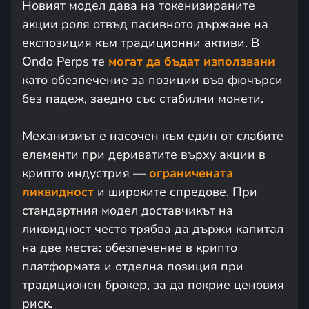
Новият модел дава на токенизираните
акции роля отвъд пасивното държане на
експозиция към традиционни активи. В
Ondo Perps те
могат да бъдат използвани
като обезпечение за позиции във фючърси
без падеж, заедно със стабилни монети.
Механизмът е насочен към един от слабите
елементи при дериватите върху акции в
крипто индустрия —
ограничената
ликвидност
и широките спредове. При
стандартния модел доставчикът на
ликвидност често трябва да държи капитал
на две места: обезпечение в крипто
платформата и отделна позиция при
традиционен брокер, за да покрие ценовия
риск.