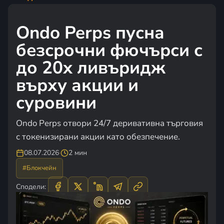
Ondo Perps пусна
безсрочни фючърси с
до 20x ливъридж
върху акции и
суровини
Ondo Perps отвори 24/7 деривативна търговия
с токенизирани акции като обезпечение.
08.07.2026
·
2 мин
#Блокчейн
Сподели: