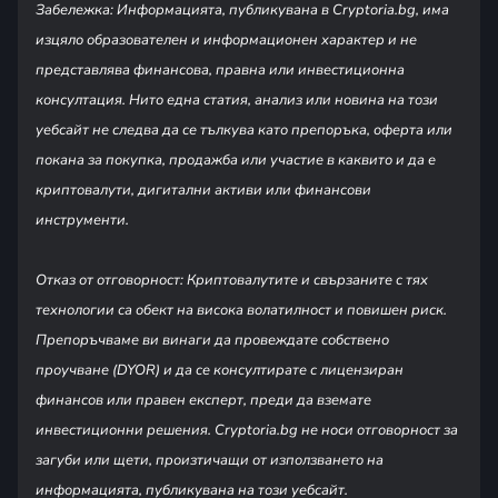
Забележка: Информацията, публикувана в Cryptoria.bg, има
изцяло образователен и информационен характер и не
представлява финансова, правна или инвестиционна
консултация. Нито една статия, анализ или новина на този
уебсайт не следва да се тълкува като препоръка, оферта или
покана за покупка, продажба или участие в каквито и да е
криптовалути, дигитални активи или финансови
инструменти.
Отказ от отговорност: Криптовалутите и свързаните с тях
технологии са обект на висока волатилност и повишен риск.
Препоръчваме ви винаги да провеждате собствено
проучване (DYOR) и да се консултирате с лицензиран
финансов или правен експерт, преди да вземате
инвестиционни решения. Cryptoria.bg не носи отговорност за
загуби или щети, произтичащи от използването на
информацията, публикувана на този уебсайт.