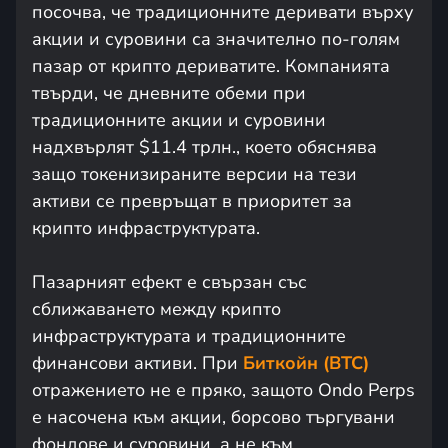
посочва, че традиционните деривати върху
акции и суровини са значително по-голям
пазар от крипто дериватите. Компанията
твърди, че дневните обеми при
традиционните акции и суровини
надхвърлят $11.4 трлн., което обяснява
защо токенизираните версии на тези
активи се превръщат в приоритет за
крипто инфраструктурата.
Пазарният ефект е свързан със
сближаването между крипто
инфраструктурата и традиционните
финансови активи. При
Биткойн (BTC)
отражението не е пряко, защото Ondo Perps
е насочена към акции, борсово търгувани
фондове и суровини, а не към