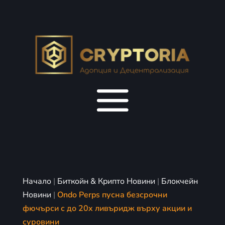
Начало
|
Биткойн & Крипто Новини
|
Блокчейн
Новини
|
Ondo Perps пусна безсрочни
фючърси с до 20x ливъридж върху акции и
суровини