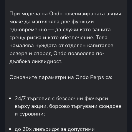
При модела на Ondo токенизираната акция
може да изпълнява две функции
едновременно — да служи като защита
срещу риска и като обезпечение. Това
намалява нуждата от отделен капиталов
резерв и според Ondo позволява по-
дълбока ликвидност.
Основните параметри на Ondo Perps са:
24/7 търговия с безсрочни фючърси
върху акции, борсово търгувани фондове
и суровини;
до 20x ливъридж за допустими