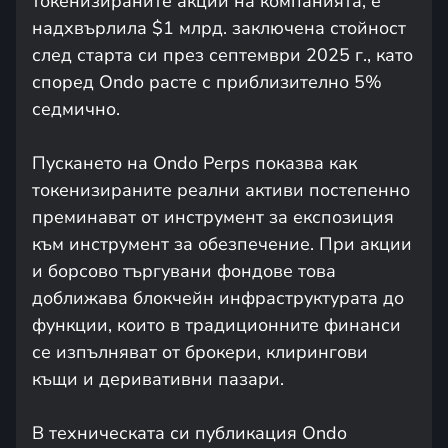
токенизираните акции на компанията, е
надхвърлила $1 млрд. заключена стойност
след старта си през септември 2025 г., като
според Ondo расте с приблизително 5%
седмично.
Пускането на Ondo Perps показва как
токенизираните реални активи постепенно
преминават от инструмент за експозиция
към инструмент за обезпечение. При акции
и борсово търгувани фондове това
доближава блокчейн инфраструктурата до
функции, които в традиционните финанси
се изпълняват от брокери, клирингови
къщи и деривативни пазари.
В техническата си публикация Ondo