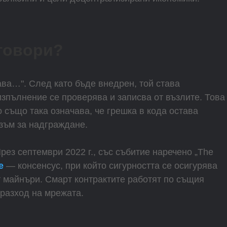
оговори?
ава…". След като бъде внедрен, той става
изпълнение се проверява и записва от възлите. Това
 също така означава, че грешка в кода остава
изъм за надграждане.
През септември 2022 г., със събитие наречено „The
e
— консенсус, при който сигурността се осигурява
т майнъри. Смарт контрактите работят по същия
 разход на мрежата.