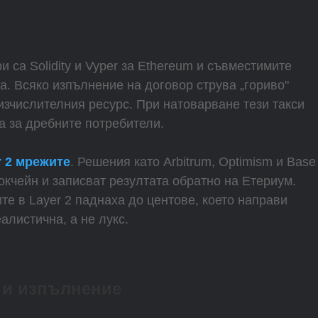
 са Solidity и Vyper за Ethereum и съвместимите
na. Всяко изпълнение на договор струва „гориво"
изчислителния ресурс. При натоварване тези такси
ка за дребните потребители.
r 2 мрежите
. Решения като Arbitrum, Optimism и Base
кчейн и записват резултата обратно на Етериум.
ите в Layer 2 паднаха до центове, което направи
алистична, а не лукс.
 и изпълнение