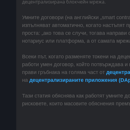
Умните договори (на английски „smart contra
изпълняват автоматично, когато настъпят 
проста: „ако това се случи, тогава направи
нотариус или платформа, а от самата мреж
Всеки път, когато разменяте токени на дец
работи умен договор, който потвърждава и 
прави гръбнака на голяма част от
децентра
на
децентрализираните приложения (DA
Тази статия обяснява как работят умните до
рисковете, които масовите обяснения премъ