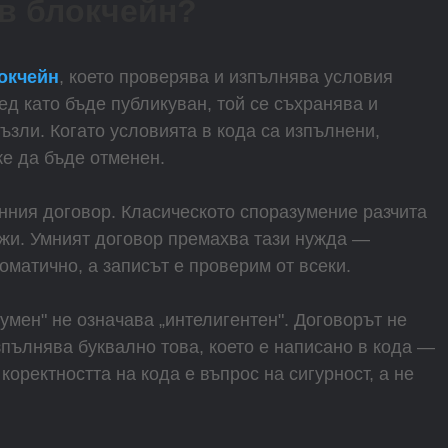
 в блокчейн?
окчейн
, което проверява и изпълнява условия
д като бъде публикуван, той се съхранява и
зли. Когато условията в кода са изпълнени,
же да бъде отменен.
онния договор. Класическото споразумение разчита
ожи. Умният договор премахва тази нужда —
оматично, а записът е проверим от всеки.
„умен" не означава „интелигентен". Договорът не
пълнява буквално това, което е написано в кода —
коректността на кода е въпрос на сигурност, а не