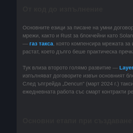
От код до изпълнение
Основните езици за писане на умни договори
мрежи, както и Rust за блокчейни като Sola
—
газ такса
, която компенсира мрежата за 
растат, което дълго беше практическа преч
Тук влиза второто голямо развитие —
Laye
изпълняват договорите извън основният бло
След ъпгрейда „Dencun" (март 2024 г.) такс
ежедневната работа със смарт контракти ре
Основни етапи при създаване