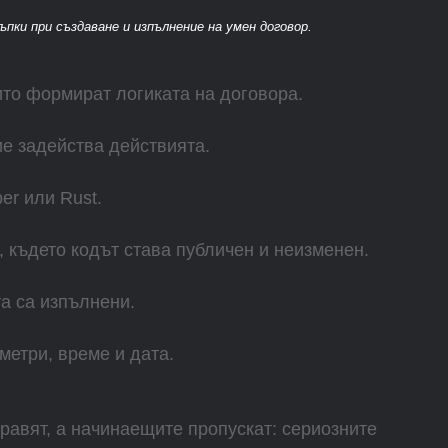
пки при създаване и изпълнение на умен договор.
ито формират логиката на договора.
ие задейства действията.
er или Rust.
, където кодът става публичен и неизменен.
а са изпълнени.
метри, време и дата.
равят, а начинаещите пропускат: сериозните