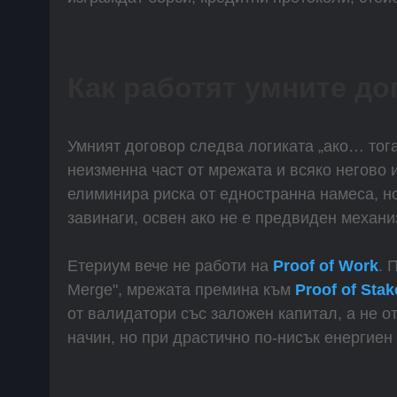
Как работят умните д
Умният договор следва логиката „ако… тог
неизменна част от мрежата и всяко негово 
елиминира риска от едностранна намеса, но
завинаги, освен ако не е предвиден механ
Етериум вече не работи на
Proof of Work
. 
Merge", мрежата премина към
Proof of Stak
от валидатори със заложен капитал, а не о
начин, но при драстично по-нисък енергиен