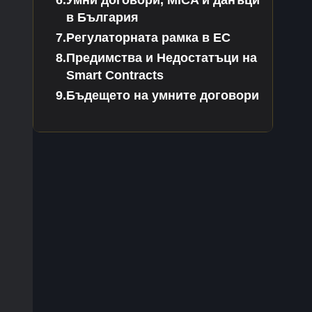
Умни договори, MiCA и данъци
в България
Регулаторната рамка в ЕС
Предимства и Недостатъци на
Smart Contracts
Бъдещето на умните договори