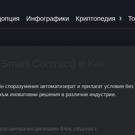
допция
Инфографики
Криптопедия
То
тъпно за Всеки
|
Блокчейн
|
Какво e Умен Договор (Smar
Smart Contract) и Как
йн споразумения автоматизират и прилагат условия без
 към иновативни решения в различни индустрии.