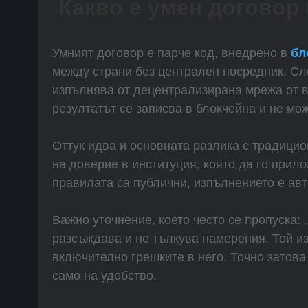
Какво е умен договор
Умният договор е парче код, внедрено в
бл
между страни без централен посредник. Сле
изпълнява от децентрализирана мрежа от въ
резултатът се записва в блокчейна и не мо
Оттук идва и основната разлика с традици
на доверие в институция, която да го прил
правилата са публични, изпълнението е авт
Важно уточнение, което често се пропуска: 
разсъждава и не тълкува намерения. Той из
включително грешките в него. Точно затова 
само на удобство.