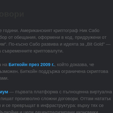
говори
те години. Американският криптограф Ник Сабо
абор от обещания, оформени в код, придружени от
м". По-късно Сабо развива и идеята за „Bit Gold" —
а съвременните криптовалути.
а на
Биткойн през 2009 г.
, който доказва, че
възможен. Биткойн поддържа ограничена скриптова
ами.
иум
— първата платформа с пълноценна виртуална
 пишат произволно сложни договори. Оттам нататък
 и се превръщат в инфраструктура: върху тях се
йбълкойни и цели децентрализирани икономики.