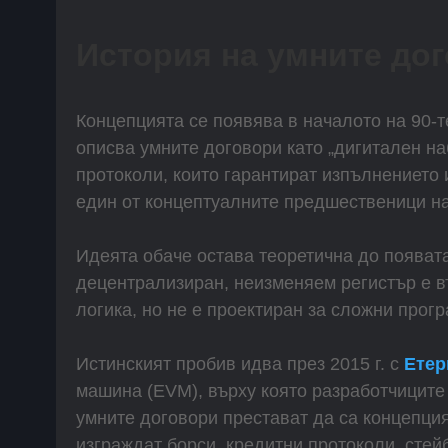
История на умните до
Концепцията се появява в началото на 90-
описва умните договори като „дигитален н
протоколи, които гарантират изпълнението и
един от концептуалните предшественици н
Идеята обаче остава теоретична до появат
децентрализиран, неизменяем регистър е 
логика, но не е проектиран за сложни прогр
Истинският пробив идва през 2015 г. с
Етер
машина (EVM), върху която разработчиците
умните договори престават да са концепция
изграждат борси, кредитни протоколи, сте