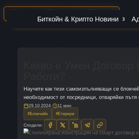
MARKET CAP
BTC DOMINANCE
24H VOLUME
₿
$2.29T
56.6%
$57.3B
Биткойн & Крипто Новини
А
Начало
|
Биткойн & Крипто Знание Дос
Какво e Умен Договор (
Работи?
Научете как тези самоизпълняващи се блокче
необходимост от посредници, отваряйки пътя
29.10.2024
·
11 мин
#Блокчейн
#Етериум
Сподели: