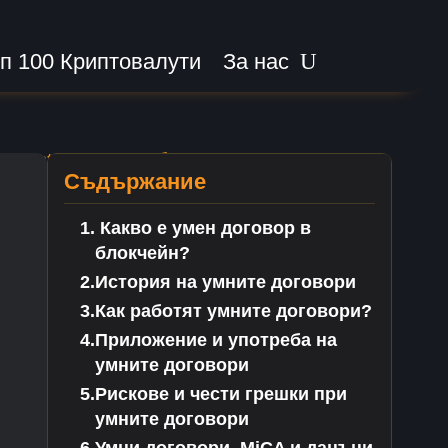
п 100 Криптовалути
За нас
t Contract) и Как Работи?
Съдържание
Какво е умен договор в
блокчейн?
История на умните договори
Как работят умните договори?
Приложение и употреба на
умните договори
Рискове и чести грешки при
умните договори