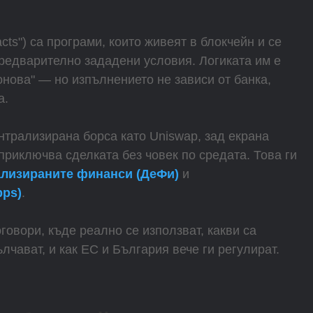
cts") са програми, които живеят в блокчейн и се
предварително зададени условия. Логиката им е
 онова" — но изпълнението не зависи от банка,
а.
ентрализирана борса като Uniswap, зад екрана
приключва сделката без човек по средата. Това ги
лизираните финанси (ДеФи)
и
pps)
.
говори, къде реално се използват, какви са
лчават, и как ЕС и България вече ги регулират.