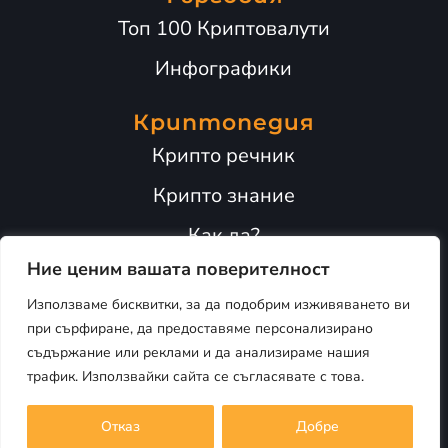
Топ 100 Криптовалути
Инфографики
Криптопедия
Крипто речник
Крипто знание
Как да?
Ние ценим вашата поверителност
Адопция
Използваме бисквитки, за да подобрим изживяването ви
Информация
при сърфиране, да предоставяме персонализирано
съдържание или реклами и да анализираме нашия
трафик. Използвайки сайта се съгласявате с това.
Всички права запазени © Cryptoria.bg 2026
Отказ
Добре