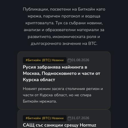
Публикации, посветени на Биткойн като
мрежа, паричен протокол и водеща
криптовалута. Тук са събрани новини,
анализи и образователни материали за
развитието, икономическата роля и
дългосрочното значение на BTC.
·
01.08.2026
#Биткойн (BTC) Новини
Русия забранява майнинга в
Москва, Подмосковието и части от
Курска област
Новият режим засяга столичния регион и
части от Курска област, но не спира
Биткойн мрежата.
·
31.07.2026
#Биткойн (BTC) Новини
САЩ със санкции срещу Hormuz