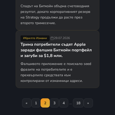
Спадът на Биткойн обърна счетоводния
резултат, докато корпоративният резерв
на Strategy продължи да расте през
второто тримесечие.
·
29.07.2026
#Крипто Измами
Трима потребители съдят Apple
заради фалшив Биткойн портфейл
и загуби за $1,8 млн.
Фалшивото приложение е поискало seed
фразите на потребителите и е
прехвърлило средствата към
контролирани от измамници адреси.
«
1
2
3
4
…
18
»