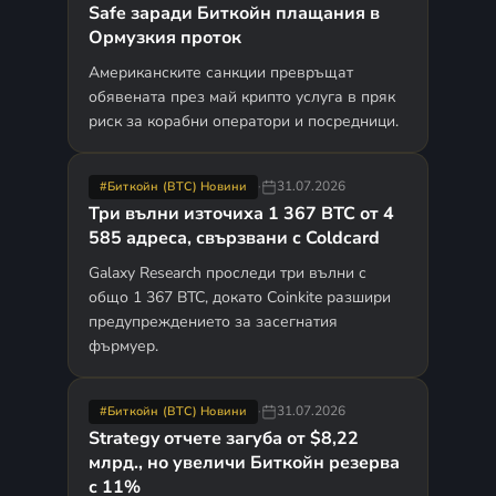
Safe заради Биткойн плащания в
Ормузкия проток
Американските санкции превръщат
обявената през май крипто услуга в пряк
риск за корабни оператори и посредници.
·
31.07.2026
#Биткойн (BTC) Новини
Три вълни източиха 1 367 BTC от 4
585 адреса, свързвани с Coldcard
Galaxy Research проследи три вълни с
общо 1 367 BTC, докато Coinkite разшири
предупреждението за засегнатия
фърмуер.
·
31.07.2026
#Биткойн (BTC) Новини
Strategy отчете загуба от $8,22
млрд., но увеличи Биткойн резерва
с 11%