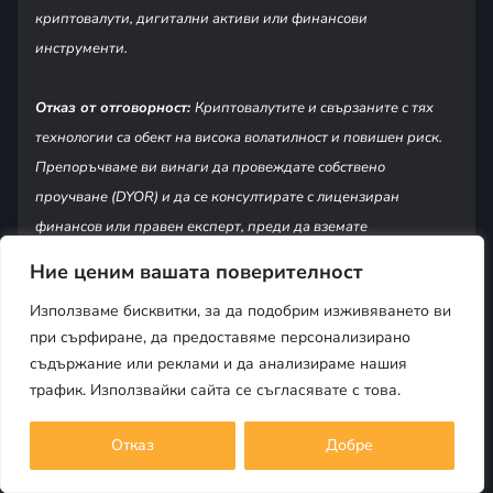
криптовалути, дигитални активи или финансови
инструменти.
Отказ от отговорност:
Криптовалутите и свързаните с тях
технологии са обект на висока волатилност и повишен риск.
Препоръчваме ви винаги да провеждате собствено
проучване (DYOR) и да се консултирате с лицензиран
финансов или правен експерт, преди да вземате
инвестиционни решения. Cryptoria.bg не носи отговорност за
Ние ценим вашата поверителност
загуби или щети, произтичащи от използването на
Използваме бисквитки, за да подобрим изживяването ви
информацията, публикувана на този уебсайт.
при сърфиране, да предоставяме персонализирано
съдържание или реклами и да анализираме нашия
трафик. Използвайки сайта се съгласявате с това.
Ако тази статия ви е харесала, но искате да
се запознаете с още материали от света на
Отказ
Добре
Биткойн и криптовалутите, не се колебайте
да посетите страницата „Крипто знание" или