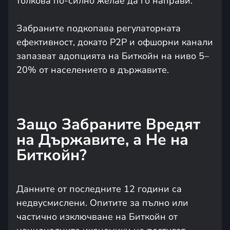
толкова по-силно желае да го направи.“
Забраните подкопава регулаторната
ефективност, докато P2P и офшорни канали
запазват адопцията на Биткойн на ниво 5–
20% от населението в държавите.
Защо Забраните Вредят
на Държавите, а Не на
Биткойн?
Данните от последните 12 години са
недвусмислени. Опитите за пълно или
частично изключване на Биткойн от