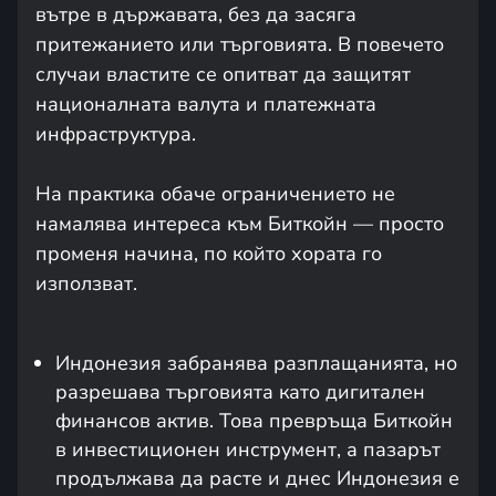
вътре в държавата, без да засяга
притежанието или търговията. В повечето
случаи властите се опитват да защитят
националната валута и платежната
инфраструктура.
На практика обаче ограничението не
намалява интереса към Биткойн — просто
променя начина, по който хората го
използват.
Индонезия забранява разплащанията, но
разрешава търговията като дигитален
финансов актив. Това превръща Биткойн
в инвестиционен инструмент, а пазарът
продължава да расте и днес Индонезия е