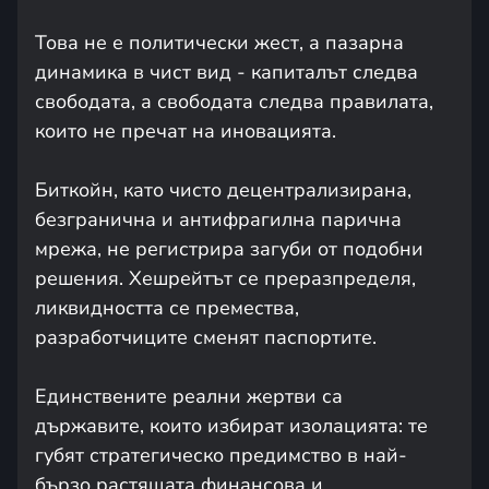
Това не е политически жест, а пазарна
динамика в чист вид - капиталът следва
свободата, а свободата следва правилата,
които не пречат на иновацията.
Биткойн, като чисто децентрализирана,
безгранична и антифрагилна парична
мрежа, не регистрира загуби от подобни
решения. Хешрейтът се преразпределя,
ликвидността се премества,
разработчиците сменят паспортите.
Единствените реални жертви са
държавите, които избират изолацията: те
губят стратегическо предимство в най-
бързо растящата финансова и