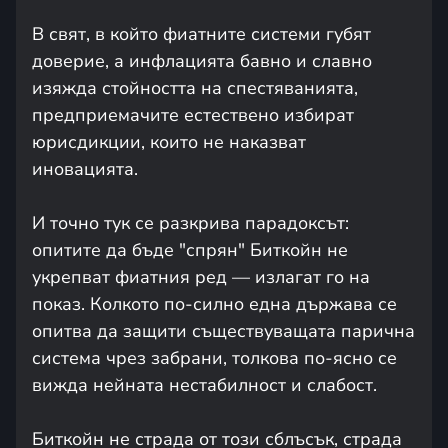
В свят, в който фиатните системи губят
доверие, а инфлацията бавно и славно
изяжда стойността на спестяванията,
предприемачите естествено избират
юрисдикции, които не наказват
иновацията.
И точно тук се разкрива парадоксът:
опитите да бъде "спрян" Биткойн не
укрепват фиатния ред — излагат го на
показ. Колкото по-силно една държава се
опитва да защити съществуващата парична
система чрез забрани, толкова по-ясно се
вижда нейната нестабилност и слабост.
Биткойн не страда от този сблъсък, страда