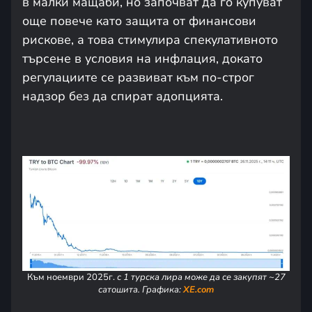
в малки мащаби, но започват да го купуват
още повече като защита от финансови
рискове, а това стимулира спекулативното
търсене в условия на инфлация, докато
регулациите се развиват към по-строг
надзор без да спират адопцията.
Към ноември 2025г.
с 1 турска лира може да се закупят ~27
сатошита. Графика:
XE.com