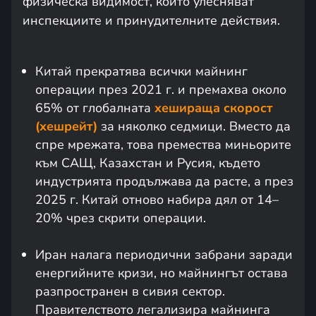
физическа видимост, които улесняват
инспекциите и принудителните действия.
Китай прекратява всички майнинг
операции през 2021 г. и премахва около
65% от глобалната
хешираща скорост
(хешрейт)
за няколко седмици. Вместо да
спре мрежата, това премества миньорите
към САЩ, Казахстан и Русия, където
индустрията продължава да расте, а през
2025 г. Китай отново набира дял от 14–
20% чрез скрити операции.
Иран налага периодични забрани заради
енергийните кризи, но майнингът остава
разпространен в сивия сектор.
Правителството легализира майнинга