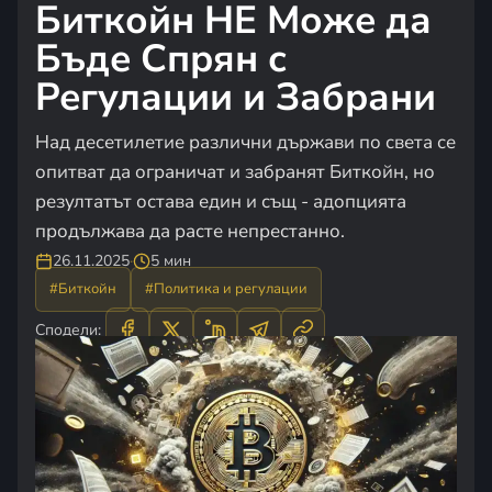
Биткойн НЕ Може да
Бъде Спрян с
Регулации и Забрани
Над десетилетие различни държави по света се
опитват да ограничат и забранят Биткойн, но
резултатът остава един и същ - адопцията
продължава да расте непрестанно.
26.11.2025
·
5 мин
#Биткойн
#Политика и регулации
Сподели: