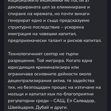
националните икономики не постигат
декларираната цел за елиминиране и
спиране на мрежата, но почти винаги
генерират едно и също предсказуемо
структурно последствие – ускорена
емиграция на човешки капитал,
предприемачески талант и рисков капитал.
Технологичният сектор не търпи
разрешение. Той мигрира. Когато една
юрисдикция криминализира или
ограничава основните дейности около
децентрализирания актив, тя задейства
тих, но безпощаден процес на изтичане на
мозъци и капитал към по-благоприятни
регулаторни среди – САЩ, Ел Салвадор,
Швейцария, Дубай и други.