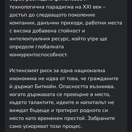
технологична парадигма на XXI век –
достъп до следващото поколение
компании, данъчни приходи, работни места
с висока добавена стойност и
интелектуалния ресурс, който утре ще
определя глобалната
конкурентоспособност.
Истинският риск за една национална
икономика не идва от това, че гражданите
ѝ държат Биткойн. Опасността възниква,
когато държавата се превърне в място,
където талантите, идеите и капиталът не
виждат бъдеще и третират родното си
място като временен престой. Забраните
само ускоряват този процес.