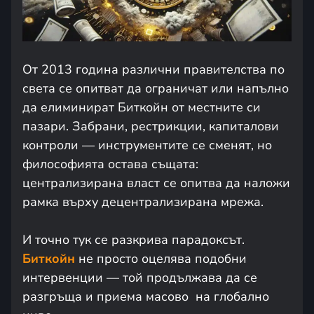
От 2013 година различни правителства по
света се опитват да ограничат или напълно
да елиминират Биткойн от местните си
пазари. Забрани, рестрикции, капиталови
контроли — инструментите се сменят, но
философията остава същата:
централизирана власт се опитва да наложи
рамка върху децентрализирана мрежа.
И точно тук се разкрива парадоксът.
Биткойн
не просто оцелява подобни
интервенции — той продължава да се
разгръща и приема масово на глобално