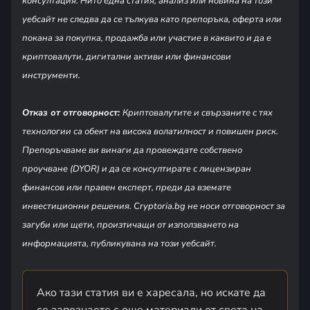
консултация. Нито една статия, анализ или новина на този
уебсайт не следва да се тълкува като препоръка, оферта или
покана за покупка, продажба или участие в каквито и да е
криптовалути, дигитални активи или финансови
инструменти.
Отказ от отговорност:
Криптовалутите и свързаните с тях
технологии са обект на висока волатилност и повишен риск.
Препоръчваме ви винаги да провеждате собствено
проучване (DYOR) и да се консултирате с лицензиран
финансов или правен експерт, преди да вземате
инвестиционни решения. Cryptoria.bg не носи отговорност за
загуби или щети, произтичащи от използването на
информацията, публикувана на този уебсайт.
Ако тази статия ви е харесала, но искате да