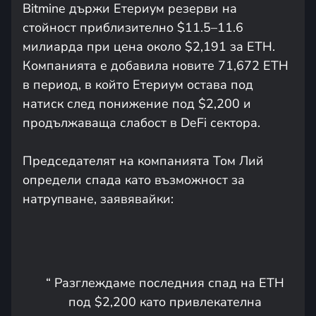
Bitmine държи Етериум резерви на
стойност приблизително $11.5–11.6
милиарда при цена около $2,191 за ETH.
Компанията е добавила новите 71,672 ETH
в период, в който Етериум остава под
натиск след понижение под $2,200 и
продължаваща слабост в DeFi сектора.
Председателят на компанията Том Лий
определи спада като възможност за
натрупване, заявявайки:
“ Разглеждаме последния спад на ETH
под $2,200 като привлекателна