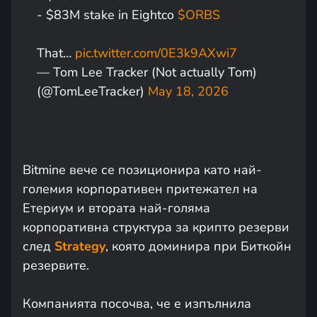
- $83M stake in Eightco
$ORBS
That…
pic.twitter.com/0E3k9AXwi7
— Tom Lee Tracker (Not actually Tom)
(@TomLeeTracker)
May 18, 2026
Bitmine вече се позиционира като най-
големия корпоративен притежател на
Етериум и втората най-голяма
корпоративна структура за крипто резерви
след
Strategy
, която доминира при Биткойн
резервите.
Компанията посочва, че е изпълнила