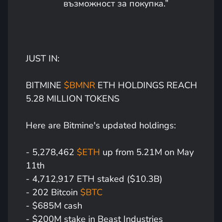
възможност за покупка.”
JUST IN:
BITMINE
$BMNR
ETH HOLDINGS REACH
5.28 MILLION TOKENS
Here are Bitmine's updated holdings:
- 5,278,462
$ETH
up from 5.21M on May
11th
- 4,712,917 ETH staked ($10.3B)
- 202 Bitcoin
$BTC
- $685M cash
- $200M stake in Beast Industries