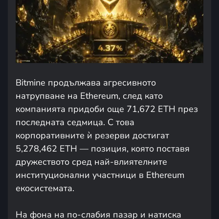
Bitmine продължава агресивното
натрупване на Ethereum, след като
компанията придоби още 71,672 ETH през
последната седмица. С това
корпоративните ѝ резерви достигат
5,278,462 ETH — позиция, която поставя
дружеството сред най-влиятелните
институционални участници в Ethereum
екосистемата.
На фона на по-слабия пазар и натиска