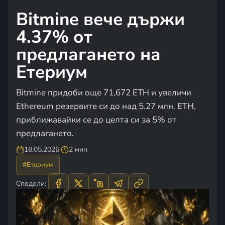
Bitmine вече държи
4.37% от
предлагането на
Етериум
Bitmine придоби още 71,672 ETH и увеличи
Ethereum резервите си до над 5.27 млн. ETH,
приближавайки се до целта си за 5% от
предлагането.
18.05.2026
·
2 мин
#Етериум
Сподели: