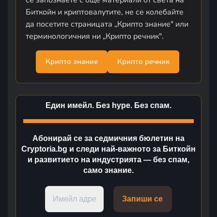
се запознаете с още материали от света на
Биткойн и криптовалутите, не се колебайте
да посетите страницата „Крипто знание" или
терминологичния ни „Крипто речник".
Крипто знание
Крипто речник
Един имейл. Без hype. Без спам.
Абонирай се за седмичния бюлетин на
Cryptoria.bg и следи най-важното за Биткойн
и развитието на индустрията — без спам,
само знание.