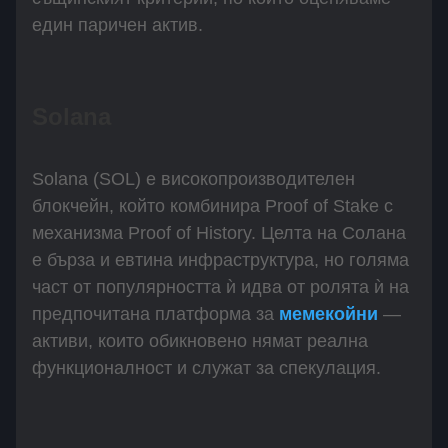
един паричен актив.
Solana
Solana (SOL) е високопроизводителен
блокчейн, който комбинира Proof of Stake с
механизма Proof of History. Целта на Солана
е бърза и евтина инфраструктура, но голяма
част от популярността ѝ идва от ролята ѝ на
предпочитана платформа за
мемекойни
—
активи, които обикновено нямат реална
функционалност и служат за спекулация.