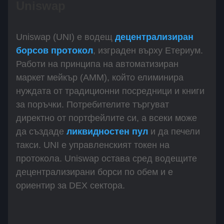
Uniswap
Uniswap (UNI) е водещ
децентрализиран
борсов протокол
, изграден върху Етериум.
Работи на принципа на автоматизиран
маркет мейкър (AMM), който елиминира
нуждата от традиционни посредници и книги
за поръчки. Потребителите търгуват
директно от портфейлите си, а всеки може
да създаде
ликвидностен пул
и да печели
такси. UNI е управленският токен на
протокола. Uniswap остава сред водещите
децентрализирани борси по обем и е
ориентир за DEX сектора.