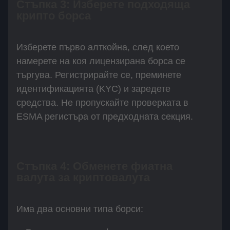
Стъпка 3: Изберете подходяща
крипто борса
Изберете първо алткойна, след което
намерете на коя лицензирана борса се
търгува. Регистрирайте се, преминете
идентификацията (KYC) и заредете
средства. Не пропускайте проверката в
ESMA регистъра от предходната секция.
Стъпка 4: Обменете фиатна
валута за криптовалута
Има два основни типа борси: