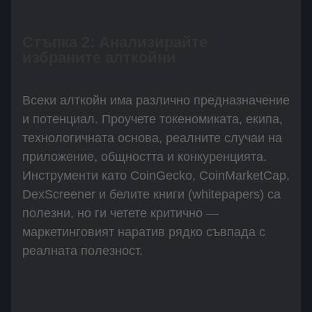
Стъпка 2: Анализирайте
избраните алткойни
Всеки алткойн има различно предназначение
и потенциал. Проучете токеномиката, екипа,
технологичната основа, реалните случаи на
приложение, общността и конкуренцията.
Инструменти като CoinGecko, CoinMarketCap,
DexScreener и белите книги (whitepapers) са
полезни, но ги четете критично —
маркетинговият наратив рядко съвпада с
реалната полезност.