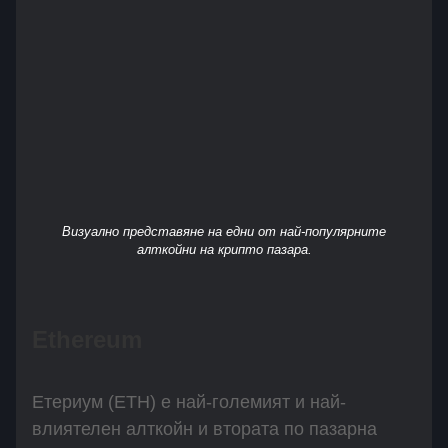
Визуално представяне на едни от най-популярните
алткойни на крипто пазара.
Ethereum
Етериум (ETH) е най-големият и най-
влиятелен алткойн и втората по пазарна