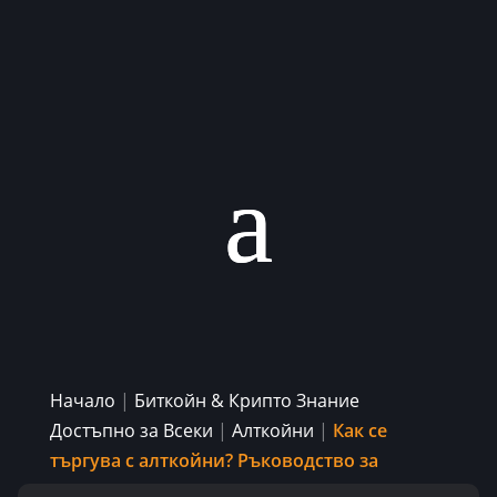
Начало
|
Биткойн & Крипто Знание
Достъпно за Всеки
|
Алткойни
|
Как се
търгува с алткойни? Ръководство за
начинаещи