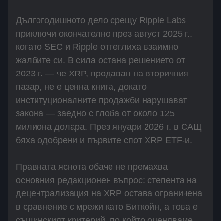
Дългогодишното дело срещу Ripple Labs
приключи окончателно през август 2025 г.,
когато SEC и Ripple оттеглиха взаимно
жалбите си. В сила остана решението от
2023 г. — че XRP, продаван на вторичния
пазар, не е ценна книга, докато
институционалните продажби нарушават
закона — заедно с глоба от около 125
милиона долара. През януари 2026 г. в САЩ
бяха одобрени и първите спот XRP ETF-и.
Правната яснота обаче не премахва
основния редакционен въпрос: степента на
децентрализация на XRP остава ограничена
в сравнение с мрежи като Биткойн, а това е
същинският критерий, по който оценяваме