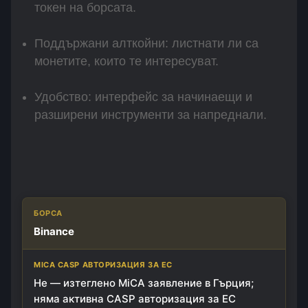
токен на борсата.
Поддържани алткойни: листнати ли са
монетите, които те интересуват.
Удобство: интерфейс за начинаещи и
разширени инструменти за напреднали.
БОРСА
Binance
MICA CASP АВТОРИЗАЦИЯ ЗА ЕС
Не — изтеглено MiCA заявление в Гърция;
СПОТ ТАКСА
няма активна CASP авторизация за ЕС