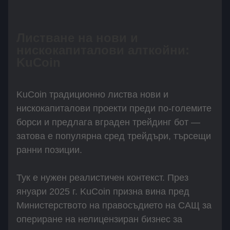
Листване на нови и
нискокапиталови алткойни:
KuCoin
KuCoin традиционно листва нови и
нискокапиталови проекти преди по-големите
борси и предлага вграден трейдинг бот —
затова е популярна сред трейдъри, търсещи
ранни позиции.
Тук е нужен реалистичен контекст. През
януари 2025 г. KuCoin призна вина пред
Министерството на правосъдието на САЩ за
опериране на нелицензиран бизнес за