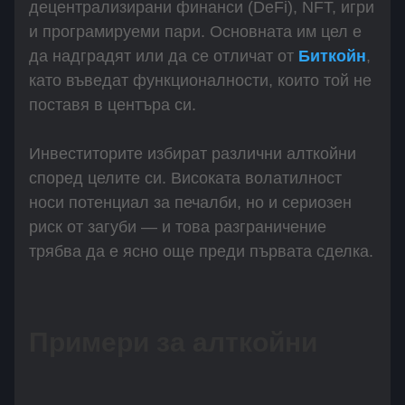
децентрализирани финанси (DeFi), NFT, игри
и програмируеми пари. Основната им цел е
да надградят или да се отличат от
Биткойн
,
като въведат функционалности, които той не
поставя в центъра си.
Инвеститорите избират различни алткойни
според целите си. Високата волатилност
носи потенциал за печалби, но и сериозен
риск от загуби — и това разграничение
трябва да е ясно още преди първата сделка.
Примери за алткойни