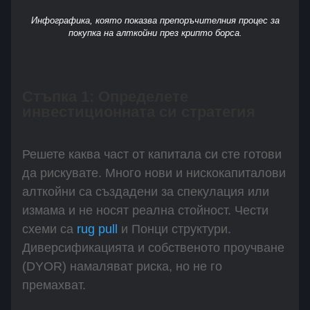
Инфографика, която показва препоръчителния процес за
покупка на алткойни през крипто борса.
Стъпка 1: Определете
инвестиционната си стратегия
Решете каква част от капитала си сте готови
да рискувате. Много нови и нискокапиталови
алткойни са създадени за спекулация или
измама и не носят реална стойност. Чести
схеми са
rug pull
и Понци структури.
Диверсификацията и собственото проучване
(DYOR) намаляват риска, но не го
премахват.