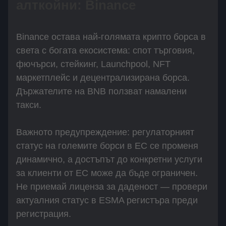
алткойни: Binance
Binance остава най-голямата крипто борса в
света с богата екосистема: спот търговия,
фючърси, стейкинг, Launchpool, NFT
маркетплейс и децентрализирана борса.
Държателите на BNB ползват намалени
такси.
Важното предупреждение: регулаторният
статус на големите борси в ЕС се променя
динамично, а достъпът до конкретни услуги
за клиенти от ЕС може да бъде ограничен.
Не приемай лиценза за даденост — провери
актуалния статус в ESMA регистъра преди
регистрация.