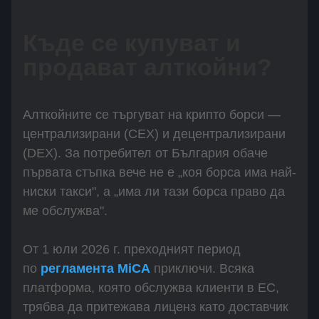
Къде се купуват и
продават алткойни?
Алткойните се търгуват на крипто борси —
централизирани (CEX) и децентрализирани
(DEX). За потребител от България обаче
първата стъпка вече не е „коя борса има най-
ниски такси", а „има ли тази борса право да
ме обслужва".
От 1 юли 2026 г. преходният период
по
регламента MiCA
приключи. Всяка
платформа, която обслужва клиенти в ЕС,
трябва да притежава лиценз като доставчик