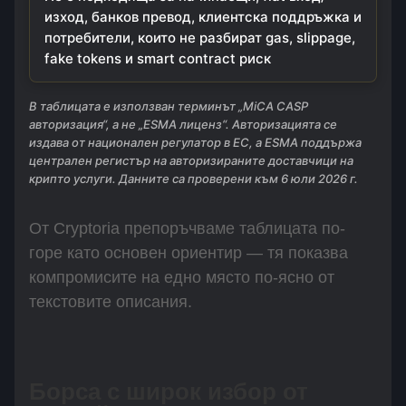
изход, банков превод, клиентска поддръжка и
потребители, които не разбират gas, slippage,
fake tokens и smart contract риск
В таблицата е използван терминът „MiCA CASP
авторизация“, а не „ESMA лиценз“. Авторизацията се
издава от национален регулатор в ЕС, а ESMA поддържа
централен регистър на авторизираните доставчици на
крипто услуги. Данните са проверени към 6 юли 2026 г.
От Cryptoria препоръчваме таблицата по-
горе като основен ориентир — тя показва
компромисите на едно място по-ясно от
текстовите описания.
Борса с широк избор от