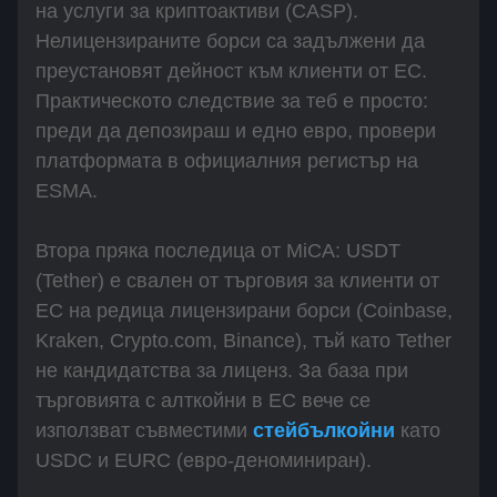
на услуги за криптоактиви (CASP).
Нелицензираните борси са задължени да
преустановят дейност към клиенти от ЕС.
Практическото следствие за теб е просто:
преди да депозираш и едно евро, провери
платформата в официалния регистър на
ESMA.
Втора пряка последица от MiCA: USDT
(Tether) е свален от търговия за клиенти от
ЕС на редица лицензирани борси (Coinbase,
Kraken, Crypto.com, Binance), тъй като Tether
не кандидатства за лиценз. За база при
търговията с алткойни в ЕС вече се
използват съвместими
стейбълкойни
като
USDC и EURC (евро-деноминиран).