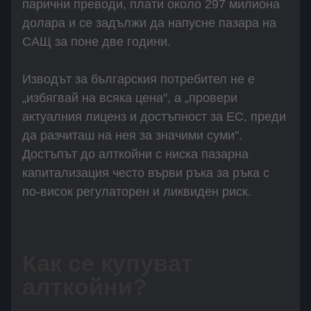
парични преводи, плати около 297 милиона
долара и се задължи да напусне пазара на
САЩ за поне две години.
Изводът за българския потребител не е
„избягвай на всяка цена", а „провери
актуалния лиценз и достъпност за ЕС, преди
да разчиташ на нея за значими суми".
Достъпът до алткойни с ниска пазарна
капитализация често върви ръка за ръка с
по-висок регулаторен и ликвиден риск.
Как се купуват
алткойни?