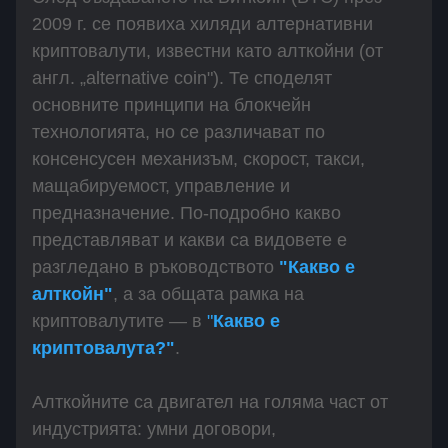
2009 г. се появиха хиляди алтернативни
криптовалути, известни като алткойни (от
англ. „alternative coin"). Те споделят
основните принципи на блокчейн
технологията, но се различават по
консенсусен механизъм, скорост, такси,
мащабируемост, управление и
предназначение. По-подробно какво
представляват и какви са видовете е
разгледано в ръководството
"Какво е
алткойн"
, а за общата рамка на
криптовалутите — в
"
Какво е
криптовалута?"
.
Алткойните са двигател на голяма част от
индустрията: умни договори,