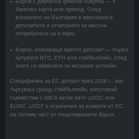
Борси с директна фиатна покупка — с
банкова карта или превод. След
влизането на България в еврозоната
депозитите и отчитането за местни
потребители са в евро.
Борси, изискващи крипто депозит — първо
купувате BTC, ETH или стейбълкойн, след
което ги обменяте за желания алткойн.
Специфичен за ЕС детайл през 2026 г.: ако
търгуваш срещу стейбълкойн, използвай
съвместим с MiCA актив като USDC или
EURC. USDT е ограничен за клиенти от ЕС
на голяма част от лицензираните борси.