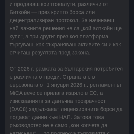
и продаваш криптовалути, различни от
Биткойн — през крипто борса или
децентрализиран протокол. За начинаещ
най-важните решения не са „кой алткойн ще
купя", а три други: през коя платформа
търгуваш, как съхраняваш активите си и как
отчиташ резултата пред закона.
От 2026 г. рамката за българския потребител
е различна отпреди. Страната е в
еврозоната от 1 януари 2026 г., регламентът
MiCA вече се прилага изцяло в ЕС, а
изискванията за данъчна прозрачност
(DAC8) задължават лицензираните борси да
подават данни към НАП. Затова това
ръководство не е само „кои копчета да
натиснеш" — то подрежда търговията с