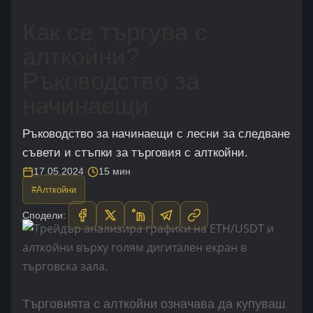
Как се търгува с
алткойни?
Ръководство за
начинаещи
Ръководство за начинаещи с лесни за следване
съвети и стъпки зa търговия с алткойни.
17.05.2024
·
15 мин
#Алткойни
Сподели:
Търговията с алткойни означава да купуваш