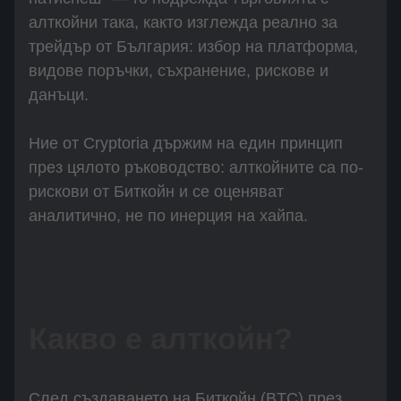
алткойни така, както изглежда реално за
трейдър от България: избор на платформа,
видове поръчки, съхранение, рискове и
данъци.
Ние от Cryptoria държим на един принцип
през цялото ръководство: алткойните са по-
рискови от Биткойн и се оценяват
аналитично, не по инерция на хайпа.
Какво e алткойн?
След създаването на Биткойн (BTC) през