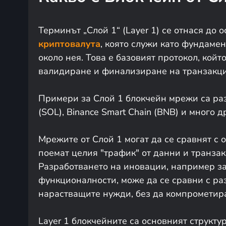
Терминът „Слой 1“ (Layer 1) се отнася до
криптовалута
, която служи като фундаме
около нея. Това е базовият протокол, кой
валидиране и финализиране на транзакци
Примери за Слой 1 блокчейн мрежи са раз
(SOL), Binance Smart Chain (BNB) и много д
Мрежите от Слой 1 могат да се сравнят с 
поемат целия "трафик" от данни и транзак
Разработването на иновации, например з
функционалности, може да се сравни с ра
нарастващите нужди, без да компрометира
Layer 1 блокчейните са основният структу