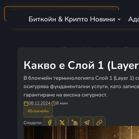
MARKET CAP
BTC DOMINANCE
24H VOLUME
₿
$2.30T
56.8%
$50.6B
Биткойн & Крипто Новини
Ад
Начало
|
Биткойн & Крипто Знание Достъ
Какво е Слой 1 (Laye
В блокчейн терминологията Слой 1 (Layer 1) 
осигурява фундаментални услуги, като записв
гарантиране на висока сигурност.
08.12.2024
·
8 мин
#Блокчейн
Сподели: