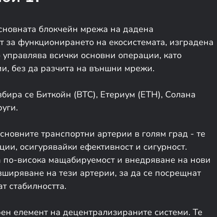
 основната блокчейн мрежа на дадена
нт за функционирането на екосистемата, изградена
то управлява всички основни операции, като
и, без да разчита на външни мрежи.
бира се Биткойн (BTC), Етериум (ETH), Солана
руги.
основните транспортни артерии в голям град - те
ции, осигурявайки ефективност и сигурност.
а по-висока мащабируемост и внедряване на нови
зширяване на тези артерии, за да се посрещнат
т стабилността.
рен елемент на децентрализираните системи. Те