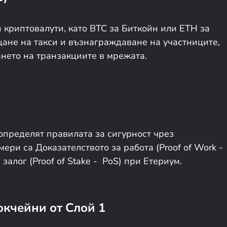
 криптовалути, като BTC за Биткойн или ETH за
щане на такси и възнаграждаване на участниците,
нето на транзакциите в мрежата.
пределят правилата за сигурност чрез
ри са Доказателството за работа (Proof of Work -
алог (Proof of Stake - PoS) при Етериум.
окчейни от Слой 1