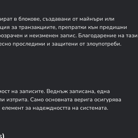
ират в блокове, създавани от майнъри или
ция за транзакциите, препратки към предишни
розрачен и неизменен запис. Благодарение на тази
лесно проследими и защитени от злоупотреби.
мост на записите. Веднъж записана, една
и изтрита. Само основната верига осигурява
 елемент за надеждността на системата.
s)