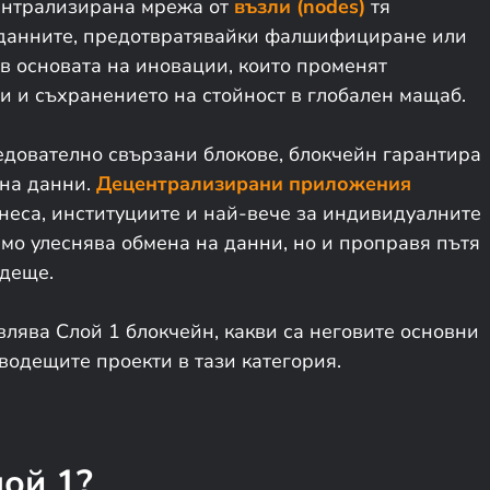
ентрализирана мрежа от
възли (nodes)
тя
 данните, предотвратявайки фалшифициране или
 в основата на иновации, които променят
и и съхранението на стойност в глобален мащаб.
ледователно свързани блокове, блокчейн гарантира
 на данни.
Децентрализирани приложения
неса, институциите и най-вече за индивидуалните
амо улеснява обмена на данни, но и проправя пътя
ъдеще.
влява Слой 1 блокчейн, какви са неговите основни
 водещите проекти в тази категория.
лой 1?