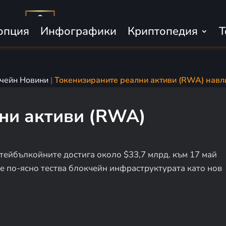
опция
Инфографики
Криптопедия
Т
чейн Новини
|
Токенизираните реални активи (RWA) навли
ни активи (RWA)
тейбълкойните достига около $33,7 млрд. към 17 май
се по-ясно тества блокчейн инфраструктурата като нов