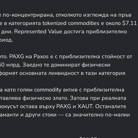
 по-концентрирана, отколкото изглежда на пръв
ue в категорията tokenized commodities е около $7.11
0 дни. Represented Value достига приблизително
риод.
ото. PAXG на Paxos е с приблизителна стойност от
.60 млрд. Заедно те доминират физически
ормят основната ликвидност в тази категория
 като голям commodity актив с приблизителна
дставлява физическо злато. Затова при реалната
фокусът остава върху PAXG и XAUT. Останалите
аманти и други стоки — са значително по-малки