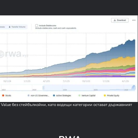
 Value без стейбълкойни, като водещи категории остават държавният