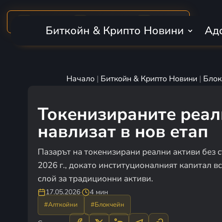
MARKET CAP
BTC DOMINANCE
24H VOLUME
₿
$2.28T
56.7%
$56.1B
Биткойн & Крипто Новини
Ад
Начало
|
Биткойн & Крипто Новини
|
Блок
Токенизираните реал
навлизат в нов етап
Пазарът на токенизирани реални активи без с
2026 г., докато институционалният капитал в
слой за традиционни активи.
17.05.2026
·
4 мин
#Алткойни
#Блокчейн