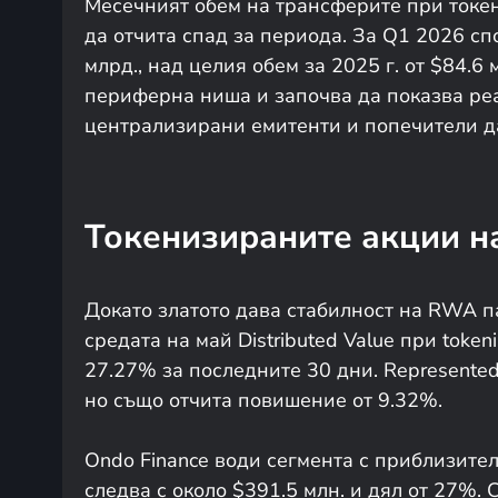
Месечният обем на трансферите при токен
да отчита спад за периода. За Q1 2026 сп
млрд., над целия обем за 2025 г. от $84.6
периферна ниша и започва да показва реа
централизирани емитенти и попечители да
Токенизираните акции н
Докато златото дава стабилност на RWA п
средата на май Distributed Value при tokeni
27.27% за последните 30 дни. Represented
но също отчита повишение от 9.32%.
Ondo Finance води сегмента с приблизител
следва с около $391.5 млн. и дял от 27%