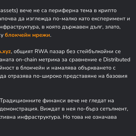
 assets) вече не са периферна тема в крипто
апочва да изглежда по-малко като експеримент и
фраструктура, в която държавен дълг, злато,
ху
блокчейн мрежи
.
.xyz
, общият RWA пазар без стейбълкойни се
ната on-chain метрика за сравнение е Distributed
йност в блокчейн и намалява объркването с
е да отразява по-широко представяне на базовия
 Традиционните финанси вече не гледат на
 демонстрация. Виждат в нея по-бърз сетълмент,
тивна инфраструктура. Но това не означава