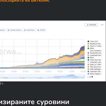
лософията на Биткойн
.
 г.
изираните суровини