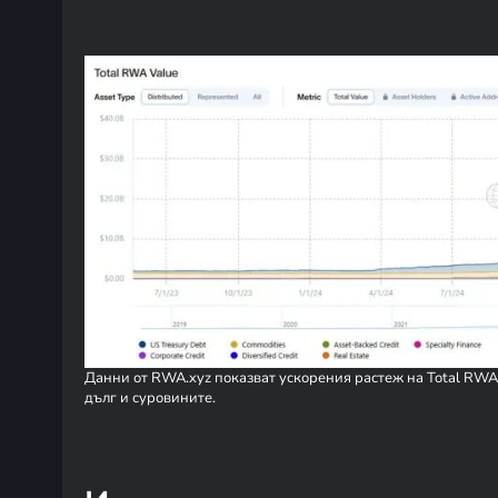
Данни от RWA.xyz показват ускорения растеж на Total RWA
дълг и суровините.