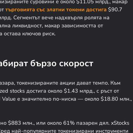
изираните суровини е около $11.05 млрд., макар
от
търговията със златни токени достига
$90.7
 млрд. Сегментът вече надхвърля ролята на
лна ликвидност, макар зависимостта от
 остава ключов риск.
абират бързо скорост
азара, токенизираните акции дават темпо. Към
zed stocks достига около $1.43 млрд., с ръст от
 Value е значително по-ниска — около $18.80 млн.,
но $883 млн., или около 61% пазарен дял. xStocks
. Сред най-популярните токенизирани инструменти