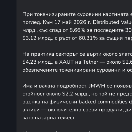
При токенизираните суровини картината е
поглед. Към 17 май 2026 г. Distributed Val
млрд., със спад от 8.66% за последните 3
$3.12 млрд., с ръст от 60.31% за същия пе
На практика секторът се върти около злат
$4.23 млрд., а XAUT на Tether — около $2
обезпечените токенизирани суровини и оф
Има и важна подробност. JMWH се появява
стойност около $2.2 млрд., но той не пре
оценка на физически backed commodities 
активи — включително соеви продукти, ди
като пазарна тежест.