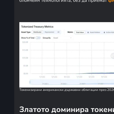
блокчейн технологията, без да приемат
фи
Токенизирани американски държавни облигации през 2026
Златото доминира токен