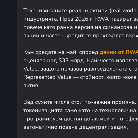
Токенизираните реални активи (real world
индустрията. През 2026 г. RWA пазарът з
повече като ранна версия на финансова ин
акции и частен кредит се прехвърлят вър
Към средата на май, според
данни от RWA
оценява над $33 млрд. Най-често използва
Value, защото показва разпределената сто
Represented Value — стойност, която мож
актив.
Зад сухите числа стои по-важна промяна.
токенизацията само като на технологична
програмируем достъп до активи и по-ефек
автоматично повече децентрализация.