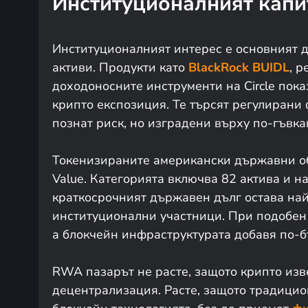
Институционалният кап
Институционалният интерес е основният д
активи. Продукти като
BlackRock BUIDL
, 
доходоносните инструменти на Circle пока
крипто експозиция. Те търсят регулиран
познат риск, но изградени върху по-гъвка
Токенизираните американски държавни обл
Value. Категорията включва 82 актива и на
краткосрочният държавен дълг остава на
институционални участници. При подобен 
а блокчейн инфраструктурата добавя по-б
RWA пазарът не расте, защото крипто изв
децентрализация. Расте, защото традицио