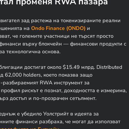
итал променя RWA пазара
вигател зад растежа на токенизираните реални
решенията на
Ondo Finance (ONDO)
и
зват, че големите участници не търсят просто
и финанси върху блокчейн — финансови продукти с
ва технологична основа.
игации достигат около $15.49 млрд. Distributed
д 62,000 holders, което показва защо
й-разбираемият RWA инструмент за
профил рискът е познат, доходността е измерима,
ърз достъп и по-прозрачен сетълмент.
еднъж е убедило Уолстрийт в идеята за
нните финанси разбраха, че могат да използват