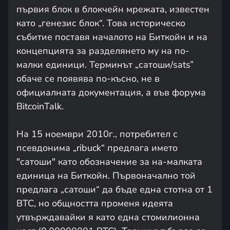
първия блок в блокчейн мрежата, известен
като „генезис блок“. Това историческо
събитие поставя началото на Биткойн и на
концепцията за разделянето му на по-
малки единици. Терминът „сатоши/sats”
обаче се появява по-късно, не в
официалната документация, а във форума
BitcoinTalk.
На 15 ноември 2010г., потребител с
псевдонима „ribuck“ предлага името
"сатоши" като обозначение за на-малката
единица на Биткойн. Първоначално той
предлага „сатоши“ да бъде една стотна от 1
BTC, но общността променя идеята
утвърждавайки я като една стомилионна