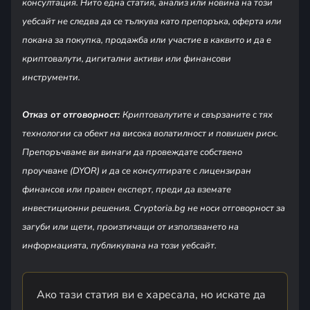
консултация. Нито една статия, анализ или новина на този
уебсайт не следва да се тълкува като препоръка, оферта или
покана за покупка, продажба или участие в каквито и да е
криптовалути, дигитални активи или финансови
инструменти.
Отказ от отговорност:
Криптовалутите и свързаните с тях
технологии са обект на висока волатилност и повишен риск.
Препоръчваме ви винаги да провеждате собствено
проучване (DYOR) и да се консултирате с лицензиран
финансов или правен експерт, преди да вземате
инвестиционни решения. Cryptoria.bg не носи отговорност за
загуби или щети, произтичащи от използването на
информацията, публикувана на този уебсайт.
Ако тази статия ви е харесала, но искате да