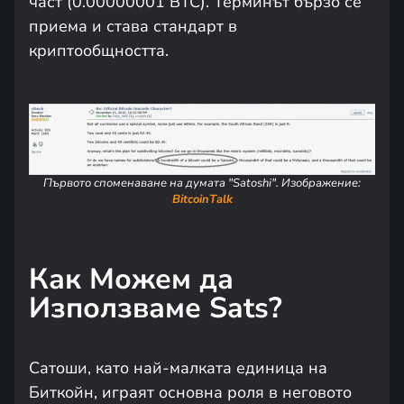
част (0.00000001 BTC). Терминът бързо се
приема и става стандарт в
криптообщността.
Първото споменаване на думата "Satoshi". Изображение:
BitcoinТalk
Как Можем да
Използваме Sats?
Сатоши, като най-малката единица на
Биткойн, играят основна роля в неговото