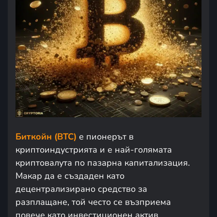
Биткойн (BTC)
е пионерът в
криптоиндустрията и е най-голямата
криптовалута по пазарна капитализация.
Макар да е създаден като
децентрализирано средство за
разплащане, той често се възприема
повече като инвестиционен актив,