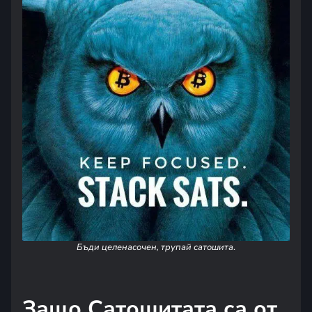
Бъди целенасочен, трупай сатошита
.
Защо Сатошитата са от