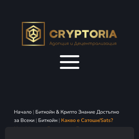
Начало
|
Биткойн & Крипто Знание Достъпно
за Всеки
|
Биткойн
|
Какво е Сатоши/Sats?
Най-Малката Единица на Биткойн