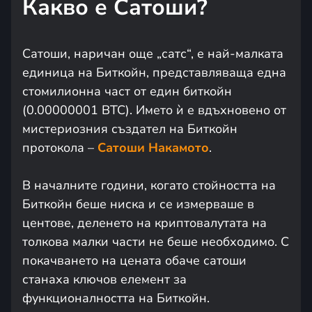
Какво е Сатоши?
Сатоши, наричан още „сатс“, е най-малката
единица на Биткойн, представляваща една
стомилионна част от един биткойн
(0.00000001 BTC). Името ѝ е вдъхновено от
мистериозния създател на Биткойн
протокола –
Сатоши Накамото
.
В началните години, когато стойността на
Биткойн беше ниска и се измерваше в
центове, деленето на криптовалутата на
толкова малки части не беше необходимо. С
покачването на цената обаче сатоши
станаха ключов елемент за
функционалността на Биткойн.