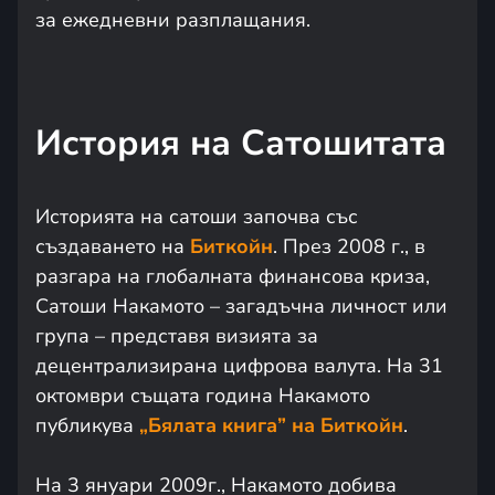
за ежедневни разплащания.
История на Сатошитата
Историята на сатоши започва със
създаването на
Биткойн
. През 2008 г., в
разгара на глобалната финансова криза,
Сатоши Накамото – загадъчна личност или
група – представя визията за
децентрализирана цифрова валута. На 31
октомври същата година Накамото
публикува
„Бялата книга” на Биткойн
.
На 3 януари 2009г., Накамото добива