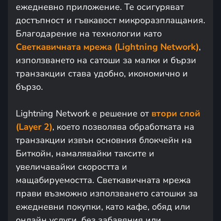
ежедневно приложение. Те осигуряват
достъпност и гъвкавост микроразплащания.
Благодарение на технологии като
Светкавичната мрежа (Lightning Network)
,
използването на сатоши за малки и бързи
транзакции става удобно, икономично и
бързо.
Lightning Network е решение от
втори слой
(Layer 2)
, което позволява обработката на
транзакции извън основния блокчейн на
Биткойн, намалявайки таксите и
увеличавайки скоростта и
мащабируемостта. Светкавичната мрежа
прави възможно използването сатошки за
ежедневни покупки, като кафе, обяд или
онлайн услуги, без забавяния или