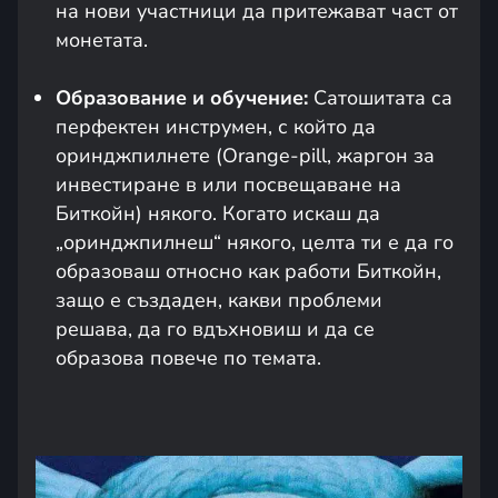
на нови участници да притежават част от
монетата.
Образование и обучение:
Сатошитата са
перфектен инструмен, с който да
оринджпилнете (Orange-pill, жаргон за
инвестиране в или посвещаване на
Биткойн) някого. Когато искаш да
„оринджпилнеш“ някого, целта ти е да го
образоваш относно как работи Биткойн,
защо е създаден, какви проблеми
решава, да го вдъхновиш и да се
образова повече по темата.