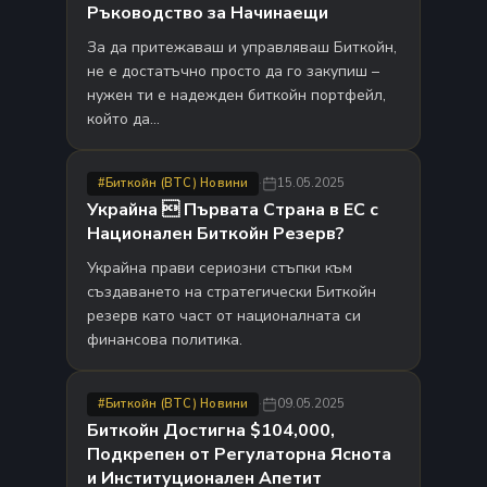
Ръководство за Начинаещи
За да притежаваш и управляваш Биткойн,
не е достатъчно просто да го закупиш –
нужен ти е надежден биткойн портфейл,
който да…
·
15.05.2025
#Биткойн (BTC) Новини
Украйна  Първата Страна в ЕС с
Национален Биткойн Резерв?
Украйна прави сериозни стъпки към
създаването на стратегически Биткойн
резерв като част от националната си
финансова политика.
·
09.05.2025
#Биткойн (BTC) Новини
Биткойн Достигна $104,000,
Подкрепен от Регулаторна Яснота
и Институционален Апетит