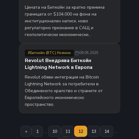
Цената на Биткойн за кратко премина
границата от $104,000 на фона на
институционален натиск, ново
регулаторно признание в САЩ и
геополитически икономически…
·
09.05.2025
#Биткойн (BTC) Новини
Revolut Внедрява Биткойн
Lightning Network в Европа
Revolut обяви интеграция на Bitcoin
Lightning Network за потребители в
Обединеното кралство и страните от
Европейското икономическо
пространство.
«
1
…
10
11
12
13
14
…