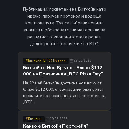
Публикации, посветени на Биткойн като
мрежа, паричен протокол и водеща
криптовалута. Тук са събрани новини,
анализи и образователни материали за
развитието, икономическата роля и
дългосрочното значение на BTC.
·
22.05.2025
#Биткойн (BTC) Новини
Биткойн с Нов Връх от Близо $112
000 на Празничния „BTC Pizza Day”
На 22 май Биткойн достигна нов връх от
близо $112 000, отбелязвайки рязък ръст
в рамките на празничния ден, посветен на
„BTC…
·
20.05.2025
#Биткойн
Какво е Биткойн Портфейл?